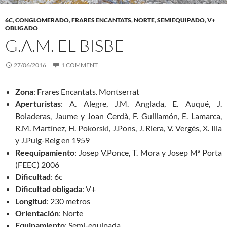
6C
,
CONGLOMERADO
,
FRARES ENCANTATS
,
NORTE
,
SEMIEQUIPADO
,
V+
OBLIGADO
G.A.M. EL BISBE
27/06/2016
1 COMMENT
Zona
: Frares Encantats. Montserrat
Aperturistas
: A. Alegre, J.M. Anglada, E. Auqué, J.
Boladeras, Jaume y Joan Cerdà, F. Guillamón, E. Lamarca,
R.M. Martínez, H. Pokorski, J.Pons, J. Riera, V. Vergés, X. Illa
y J.Puig-Reig en 1959
Reequipamiento
: Josep V.Ponce, T. Mora y Josep Mª Porta
(FEEC) 2006
Dificultad
: 6c
Dificultad obligada
: V+
Longitud
: 230 metros
Orientación
: Norte
Equipamiento
: Semi-equipada.