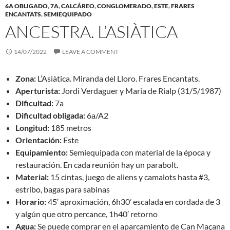
6A OBLIGADO
,
7A
,
CALCÁREO
,
CONGLOMERADO
,
ESTE
,
FRARES
ENCANTATS
,
SEMIEQUIPADO
ANCESTRA. L’ASIÀTICA
14/07/2022
LEAVE A COMMENT
Zona:
L’Asiàtica. Miranda del Lloro. Frares Encantats.
Aperturista:
Jordi Verdaguer y Maria de Rialp (31/5/1987)
Dificultad:
7a
Dificultad obligada:
6a/A2
Longitud:
185 metros
Orientación:
Este
Equipamiento:
Semiequipada con material de la época y
restauración. En cada reunión hay un parabolt.
Material:
15 cintas, juego de aliens y camalots hasta #3,
estribo, bagas para sabinas
Horario:
45′ aproximación, 6h30’ escalada en cordada de 3
y algún que otro percance, 1h40′ retorno
Agua:
Se puede comprar en el aparcamiento de Can Maçana