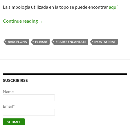
La simbología utilizada en la topo se puede encontrar
aquí
G.A.M. El Bisbe
Continue reading
→
BARCELONA
EL BISBE
FRARES ENCANTATS
MONTSERRAT
SUSCRIBIRSE
Name
Email*