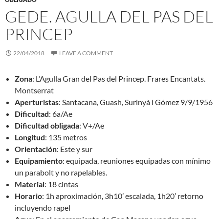
GEDE. AGULLA DEL PAS DEL
PRINCEP
22/04/2018
LEAVE A COMMENT
Zona
: L’Agulla Gran del Pas del Princep. Frares Encantats.
Montserrat
Aperturistas
: Santacana, Guash, Surinyà i Gómez 9/9/1956
Dificultad
: 6a/Ae
Dificultad
obligada
: V+/Ae
Longitud
: 135 metros
Orientación
: Este y sur
Equipamiento
: equipada, reuniones equipadas con mínimo
un parabolt y no rapelables.
Material
: 18 cintas
Horario
: 1h aproximación, 3h10’ escalada, 1h20’ retorno
incluyendo rapel