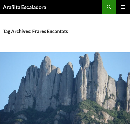
Skip
Search
Arañita Escaladora
to
PRIMAR
content
MENU
Tag Archives: Frares Encantats