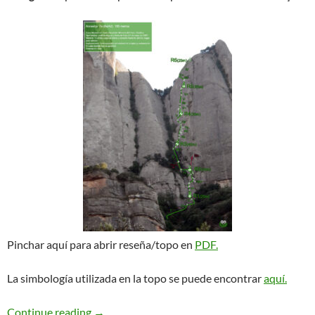
Pinchar aquí para abrir reseña/topo en
PDF.
La simbología utilizada en la topo se puede encontrar
aquí.
Ancestra. L’Asiàtica
Continue reading
→