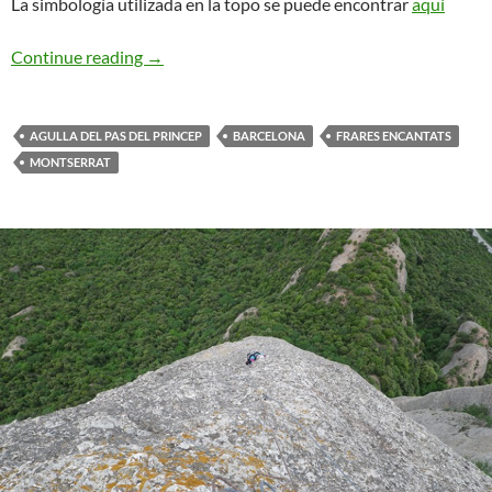
La simbología utilizada en la topo se puede encontrar
aquí
GEDE. Agulla del Pas del Princep
Continue reading
→
AGULLA DEL PAS DEL PRINCEP
BARCELONA
FRARES ENCANTATS
MONTSERRAT