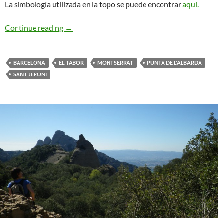
La simbología utilizada en la topo se puede encontrar
aquí.
Mas-Guasch. Puntal de L’Albarda
Continue reading
→
BARCELONA
EL TABOR
MONTSERRAT
PUNTA DE L'ALBARDA
SANT JERONI