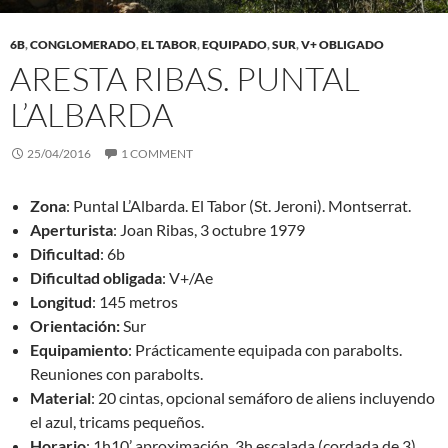
6B
,
CONGLOMERADO
,
EL TABOR
,
EQUIPADO
,
SUR
,
V+ OBLIGADO
ARESTA RIBAS. PUNTAL
L’ALBARDA
25/04/2016
1 COMMENT
Zona
: Puntal L’Albarda. El Tabor (St. Jeroni). Montserrat.
Aperturista
: Joan Ribas, 3 octubre 1979
Dificultad
: 6b
Dificultad obligada
: V+/Ae
Longitud
: 145 metros
Orientación:
Sur
Equipamiento
: Prácticamente equipada con parabolts.
Reuniones con parabolts.
Material
: 20 cintas, opcional semáforo de aliens incluyendo
el azul, tricams pequeños.
Horario
: 1h10’ aproximación, 3h escalada (cordada de 3),