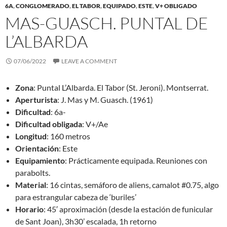
6A
,
CONGLOMERADO
,
EL TABOR
,
EQUIPADO
,
ESTE
,
V+ OBLIGADO
MAS-GUASCH. PUNTAL DE
L’ALBARDA
07/06/2022
LEAVE A COMMENT
Zona
: Puntal L’Albarda. El Tabor (St. Jeroni). Montserrat.
Aperturista
: J. Mas y M. Guasch. (1961)
Dificultad
: 6a-
Dificultad obligada
: V+/Ae
Longitud
: 160 metros
Orientación
: Este
Equipamiento
: Prácticamente equipada. Reuniones con
parabolts.
Material
: 16 cintas, semáforo de aliens, camalot #0.75, algo
para estrangular cabeza de ‘buriles’
Horario
: 45′ aproximación (desde la estación de funicular
de Sant Joan), 3h30’ escalada, 1h retorno