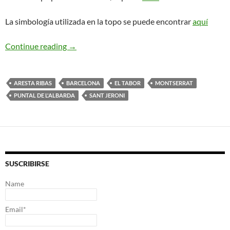
La simbología utilizada en la topo se puede encontrar
aquí
Aresta Ribas. Puntal L’Albarda
Continue reading
→
ARESTA RIBAS
BARCELONA
EL TABOR
MONTSERRAT
PUNTAL DE L'ALBARDA
SANT JERONI
SUSCRIBIRSE
Name
Email*