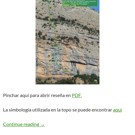
Pinchar aquí para abrir reseña en
PDF.
La simbología utilizada en la topo se puede encontrar
aquí
Paral·laxi. Vilanova de Meià
Continue reading
→