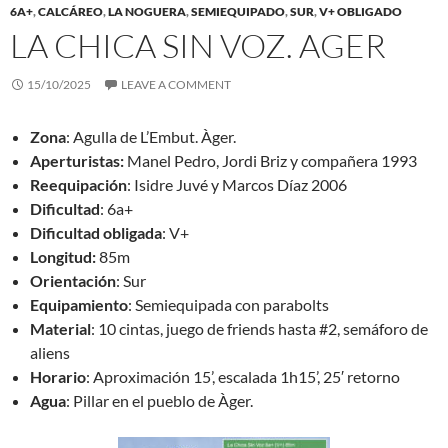
6A+
,
CALCÁREO
,
LA NOGUERA
,
SEMIEQUIPADO
,
SUR
,
V+ OBLIGADO
LA CHICA SIN VOZ. AGER
15/10/2025
LEAVE A COMMENT
Zona
: Agulla de L’Embut. Àger.
Aperturistas:
Manel Pedro, Jordi Briz y compañera 1993
Reequipación
: Isidre Juvé y Marcos Díaz 2006
Dificultad
: 6a+
Dificultad obligada
: V+
Longitud:
85m
Orientación
: Sur
Equipamiento
: Semiequipada con parabolts
Material
: 10 cintas, juego de friends hasta #2, semáforo de
aliens
Horario
: Aproximación 15’, escalada 1h15’, 25′ retorno
Agua
: Pillar en el pueblo de Àger.