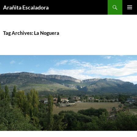
Skip
Search
Arañita Escaladora
to
PRIMAR
content
MENU
Tag Archives: La Noguera