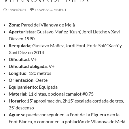
15/04/2024
LEAVE A COMMENT
Zona:
Pared del Vilanova de Meià
Aperturistas:
Gustavo Mañez ‘Kush’, Jordi Lletche y Xavi
Díez en 1990
Reequiada;
Gustavo Mañez, Jordi Font, Enric Solé ‘Xacó’ y
Xavi Díez en 2014
Dificultad
: V+
Dificultad obligada
: V+
Longitud
: 120 metros
Orientación
: Oeste
Equipamiento
: Equipada
Material
: 11 cintas, opcional camalot #0.75
Horario
: 15′ aproximación, 2h15′ escalada cordada de tres,
35′ descenso
Agua
: se puede conseguir en la Font de La Figuera o en la
Font Blanca, o comprar en la población de Vilanova de Meià.