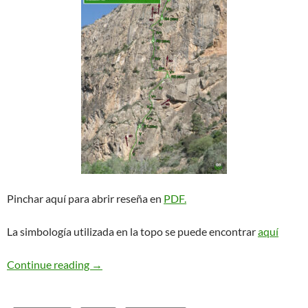
Pinchar aquí para abrir reseña en
PDF.
La simbología utilizada en la topo se puede encontrar
aquí
Isaac-Gabriel. Sant Llorenç de Montgai
Continue reading
→