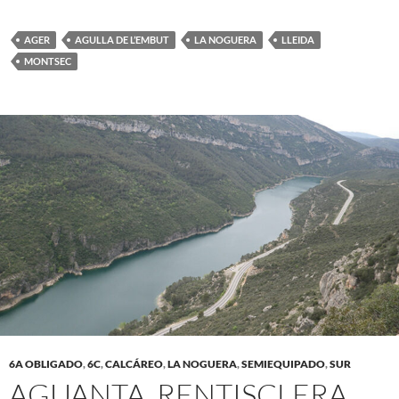
AGER
AGULLA DE L’EMBUT
LA NOGUERA
LLEIDA
MONTSEC
6A OBLIGADO
,
6C
,
CALCÁREO
,
LA NOGUERA
,
SEMIEQUIPADO
,
SUR
AGUANTA. RENTISCLERA