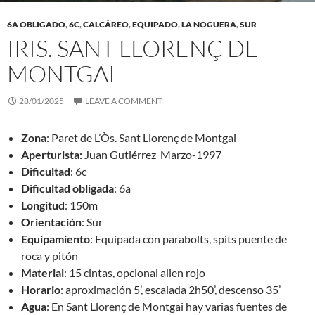
6A OBLIGADO
,
6C
,
CALCÁREO
,
EQUIPADO
,
LA NOGUERA
,
SUR
IRIS. SANT LLORENÇ DE
MONTGAI
28/01/2025
LEAVE A COMMENT
Zona
: Paret de L’Òs. Sant Llorenç de Montgai
Aperturista:
Juan Gutiérrez Marzo-1997
Dificultad
: 6c
Dificultad obligada
: 6a
Longitud
: 150m
Orientación
: Sur
Equipamiento
: Equipada con parabolts, spits puente de
roca y pitón
Material
: 15 cintas, opcional alien rojo
Horario
: aproximación 5’, escalada 2h50’, descenso 35’
Agua
: En Sant Llorenç de Montgai hay varias fuentes de