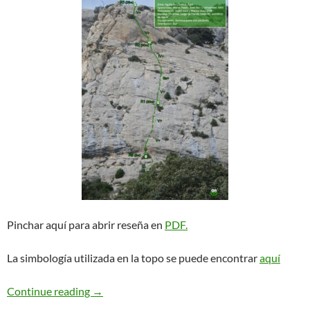
Pinchar aquí para abrir reseña en
PDF.
La simbología utilizada en la topo se puede encontrar
aquí
La Chica Sin Voz. Ager
Continue reading
→