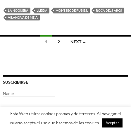
LA NOGUERA
LLEIDA
MONTSEC DE RUBIES.
ROCA DELS ARCS
VILANOVA DE MEIÀ
Posts
1
2
NEXT →
navigation
SUSCRIBIRSE
Name
Email*
Esta Web utiliza cookies propias y de terceros. Al navegar el
usuario acepta el uso que hacemos de las cookies.
Aceptar