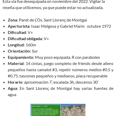
Esta vía fue desequipada en noviembre del 2022. Vigilar la
reseña que utilicemos, ya que puede estar no actualizada.
Zona
: Paret de L’Òs. Sant Llorenç de Montgai
Aperturista:
Isaac Melgosa y Gabriel Marín octubre 1972
Dificultad
: V+
Dificultad obligada
: V+
Longitud
: 160m
Orientación
: Sur
Equipamiento
: Muy poco equipada, R con paraboles
Material
: 14 cintas, juego completo de friends desde aliens
pequeños hasta camalot #3, repetir números medios #0.5 y
#0.75, tascones pequeños y medianos, placa recuperable
Horario
: aproximación 7’, escalada 3h, descenso 30’
Agua
: En Sant Llorenç de Montgai hay varias fuentes de
agua