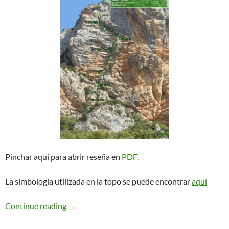
Pinchar aquí para abrir reseña en
PDF.
La simbología utilizada en la topo se puede encontrar
aquí
Eva Solans. Vilanova de Meià
Continue reading
→