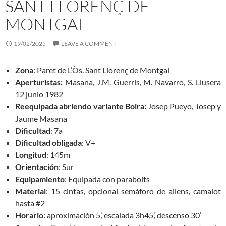
SANT LLORENÇ DE
MONTGAI
19/02/2025
LEAVE A COMMENT
Zona
: Paret de L’Òs. Sant Llorenç de Montgai
Aperturistas:
Masana, J.M. Guerris, M. Navarro, S. Llusera
12 junio 1982
Reequipada abriendo variante Boira:
Josep Pueyo, Josep y
Jaume Masana
Dificultad
: 7a
Dificultad obligada
: V+
Longitud
: 145m
Orientación
: Sur
Equipamiento
: Equipada con parabolts
Material
: 15 cintas, opcional semáforo de aliens, camalot
hasta #2
Horario
: aproximación 5’, escalada 3h45’, descenso 30’