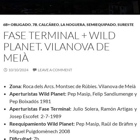
6B+ OBLIGADO
,
7B
,
CALCÁREO
,
LA NOGUERA
,
SEMIEQUIPADO
,
SURESTE
FASE TERMINAL + WILD
PLANET. VILANOVA DE
MEIÀ
10/10/2024
LEAVE A COMMENT
Zona
: Roca dels Arcs. Montsec de Rúbies. Vilanova de Meià
Aperturistas Wild Planet:
Pep Masip, Felip Sandiumenge y
Pep Boixadós 1981
Aperturistas Fase Terminal:
Julio Solera, Ramón Artigas y
Josep Escofet 2-7-1989
Reequipamiento Wild Planet:
Pep Masip, Raül de Bràfim y
Miquel Puigdomènech 2008
Dificultad
: 7b