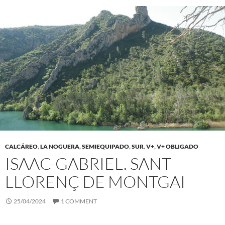
CALCÁREO
,
LA NOGUERA
,
SEMIEQUIPADO
,
SUR
,
V+
,
V+ OBLIGADO
ISAAC-GABRIEL. SANT
LLORENÇ DE MONTGAI
25/04/2024
1 COMMENT