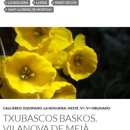
LA NOGUERA
LLEIDA
PARET DE L'ÒS
SANT LLORENÇ DE MONTGAI
CALCÁREO
,
EQUIPADO
,
LA NOGUERA
,
OESTE
,
V+
,
V+ OBLIGADO
TXUBASCOS BASKOS.
VILANOVA DE MEIÀ