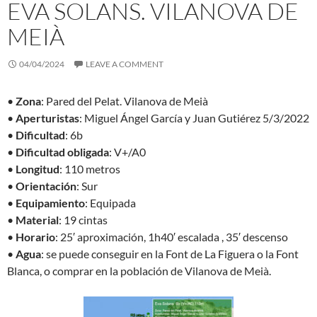
EVA SOLANS. VILANOVA DE
MEIÀ
04/04/2024
LEAVE A COMMENT
•
Zona
: Pared del Pelat. Vilanova de Meià
•
Aperturistas
: Miguel Ángel García y Juan Gutiérez 5/3/2022
•
Dificultad
: 6b
•
Dificultad obligada
: V+/A0
•
Longitud
: 110 metros
•
Orientación
: Sur
•
Equipamiento
: Equipada
•
Material
: 19 cintas
•
Horario
: 25′ aproximación, 1h40′ escalada , 35′ descenso
•
Agua
: se puede conseguir en la Font de La Figuera o la Font
Blanca, o comprar en la población de Vilanova de Meià.