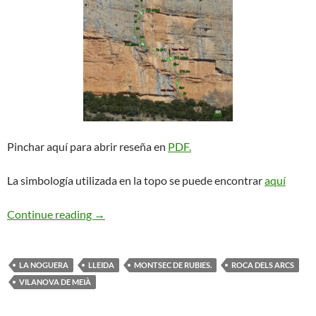
Pinchar aquí para abrir reseña en
PDF.
La simbología utilizada en la topo se puede encontrar
aquí
Fase Terminal + Wild Planet. Vilanova de Meià
Continue reading
→
LA NOGUERA
LLEIDA
MONTSEC DE RUBIES.
ROCA DELS ARCS
VILANOVA DE MEIÀ