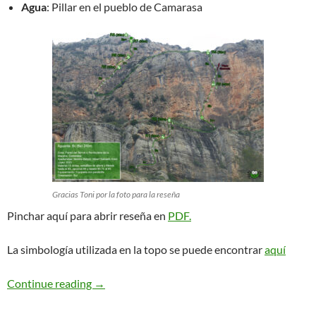
Agua
: Pillar en el pueblo de Camarasa
Gracias Toni por la foto para la reseña
Pinchar aquí para abrir reseña en
PDF.
La simbología utilizada en la topo se puede encontrar
aquí
Aguanta. Rentisclera de la Maçana
Continue reading
→