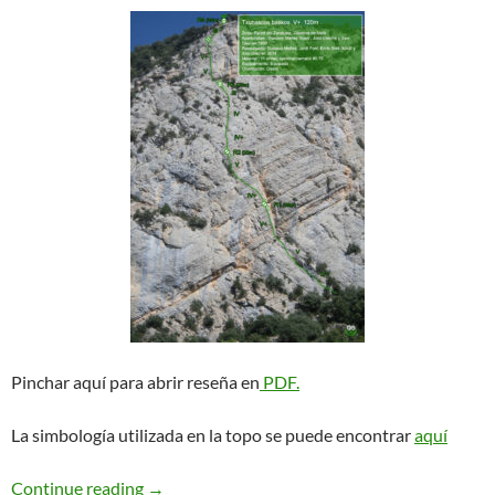
Pinchar aquí para abrir reseña en
PDF.
La simbología utilizada en la topo se puede encontrar
aquí
Txubascos Baskos. Vilanova de Meià
Continue reading
→