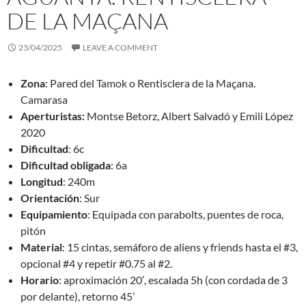
DE LA MAÇANA
23/04/2025
LEAVE A COMMENT
Zona
: Pared del Tamok o Rentisclera de la Maçana.
Camarasa
Aperturistas:
Montse Betorz, Albert Salvadó y Emili López
2020
Dificultad
: 6c
Dificultad obligada
: 6a
Longitud
: 240m
Orientación
: Sur
Equipamiento
: Equipada con parabolts, puentes de roca,
pitón
Material
: 15 cintas, semáforo de aliens y friends hasta el #3,
opcional #4 y repetir #0.75 al #2.
Horario
: aproximación 20′, escalada 5h (con cordada de 3
por delante), retorno 45’