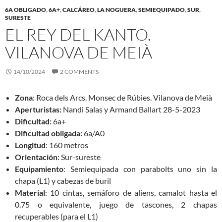
6A OBLIGADO
,
6A+
,
CALCÁREO
,
LA NOGUERA
,
SEMIEQUIPADO
,
SUR
,
SURESTE
EL REY DEL KANTO.
VILANOVA DE MEIÀ
14/10/2024
2 COMMENTS
Zona
: Roca dels Arcs. Monsec de Rúbies. Vilanova de Meià
Aperturistas:
Nandi Salas y Armand Ballart 28-5-2023
Dificultad:
6a+
Dificultad obligada:
6a/A0
Longitud
: 160 metros
Orientación
: Sur-sureste
Equipamiento
: Semiequipada con parabolts uno sin la
chapa (L1) y cabezas de buril
Material
: 10 cintas, semáforo de aliens, camalot hasta el
0.75 o equivalente, juego de tascones, 2 chapas
recuperables (para el L1)