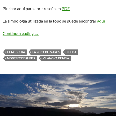
Pinchar aquí para abrir reseña en
PDF.
La simbología utilizada en la topo se puede encontrar
aquí
El Rey del Kanto. Vilanova de Meià
Continue reading
→
LA NOGUERA
LA ROCA DELS ARCS
LLEIDA
MONTSEC DE RUBIES.
VILANOVA DE MEIÀ