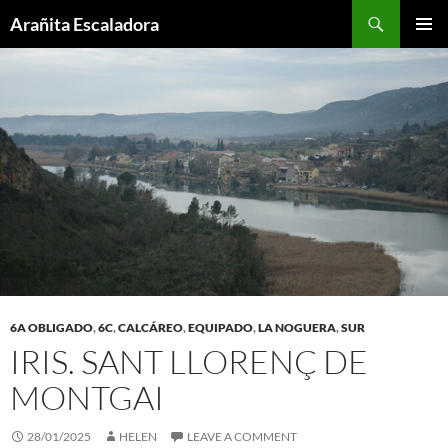
Skip
Search
Arañita Escaladora
to
PRIMAR
content
MENU
6A OBLIGADO
,
6C
,
CALCÁREO
,
EQUIPADO
,
LA NOGUERA
,
SUR
IRIS. SANT LLORENÇ DE
MONTGAI
28/01/2025
HELEN
LEAVE A COMMENT