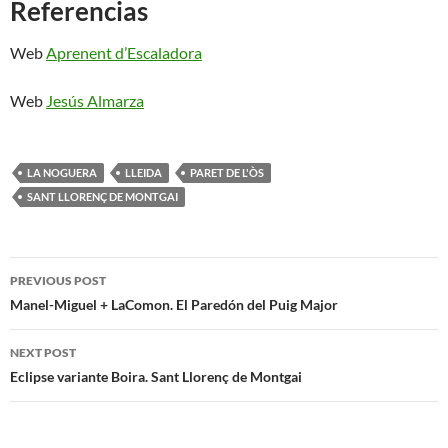
Referencias
Web
Aprenent d’Escaladora
Web
Jesús Almarza
LA NOGUERA
LLEIDA
PARET DE L'ÒS
SANT LLORENÇ DE MONTGAI
Post
PREVIOUS POST
navigation
Manel-Miguel + LaComon. El Paredón del Puig Major
NEXT POST
Eclipse variante Boira. Sant Llorenç de Montgai