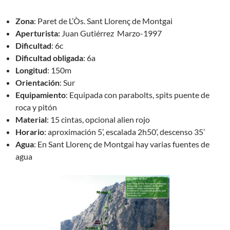
Zona
: Paret de L’Òs. Sant Llorenç de Montgai
Aperturista:
Juan Gutiérrez Marzo-1997
Dificultad
: 6c
Dificultad obligada
: 6a
Longitud
: 150m
Orientación
: Sur
Equipamiento
: Equipada con parabolts, spits puente de
roca y pitón
Material
: 15 cintas, opcional alien rojo
Horario
: aproximación 5’, escalada 2h50’, descenso 35’
Agua
: En Sant Llorenç de Montgai hay varias fuentes de
agua