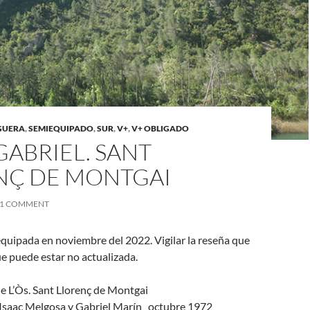
GUERA
,
SEMIEQUIPADO
,
SUR
,
V+
,
V+ OBLIGADO
GABRIEL. SANT
NÇ DE MONTGAI
1 COMMENT
equipada en noviembre del 2022. Vigilar la reseña que
ue puede estar no actualizada.
de L’Òs. Sant Llorenç de Montgai
Isaac Melgosa y Gabriel Marín octubre 1972