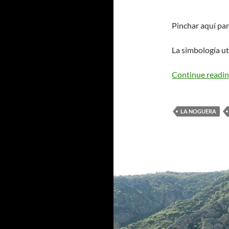
Pinchar aquí par
La simbología ut
Continue readi
LA NOGUERA