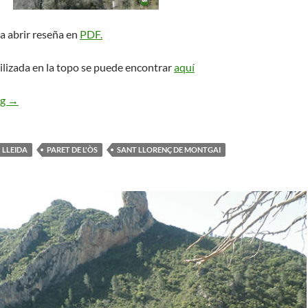
a abrir reseña en
PDF.
ilizada en la topo se puede encontrar
aquí
Iris. Sant Llorenç de Montgai
ng
→
LLEIDA
PARET DE L'ÒS
SANT LLORENÇ DE MONTGAI