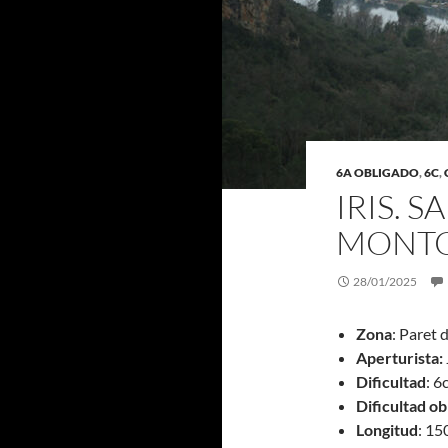
6A OBLIGADO
,
6C
,
IRIS. 
MONTG
28/01/2025
Zona
: Paret 
Aperturista:
Dificultad
: 6
Dificultad ob
Longitud
: 1