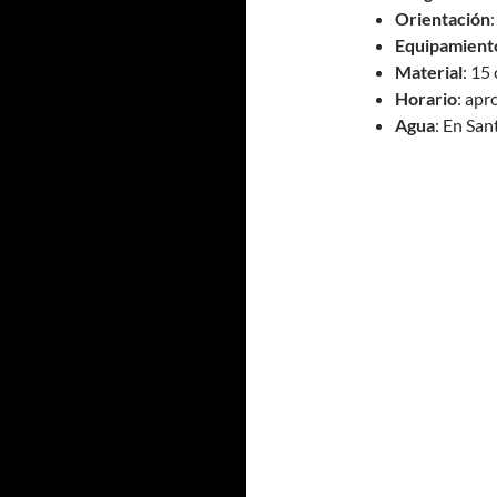
Orientación
:
Equipamient
Material
: 15
Horario
: apr
Agua
: En San