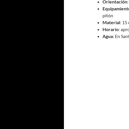
Orientación
:
Equipamient
pitón
Material
: 15
Horario
: apr
Agua
: En San