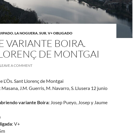
UIPADO
,
LA NOGUERA
,
SUR
,
V+ OBLIGADO
E VARIANTE BOIRA.
LLORENÇ DE MONTGAI
LEAVE A COMMENT
de L’Òs. Sant Llorenç de Montgai
:
Masana, J.M. Guerris, M. Navarro, S. Llusera 12 junio
briendo variante Boira:
Josep Pueyo, Josep y Jaume
a
ligada
: V+
45m