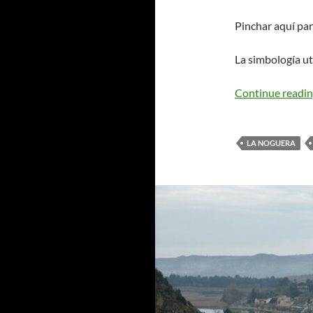
Pinchar aquí par
La simbología ut
Continue readi
LA NOGUERA