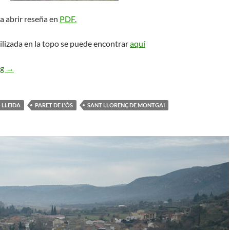
a abrir reseña en
PDF.
ilizada en la topo se puede encontrar
aquí
Eclipse variante Boira. Sant Llorenç de Montgai
ng
→
LLEIDA
PARET DE L'ÒS
SANT LLORENÇ DE MONTGAI