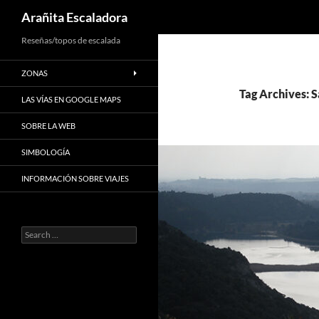
Search
Arañita Escaladora
Skip
Reseñas/topos de escalada
to
ZONAS
content
Tag Archives: 
LAS VÍAS EN GOOGLE MAPS
SOBRE LA WEB
SIMBOLOGÍA
INFORMACIÓN SOBRE VIAJES
Search
for: