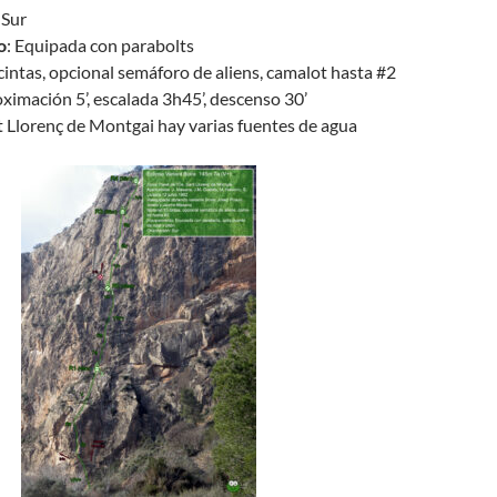
 Sur
o
: Equipada con parabolts
 cintas, opcional semáforo de aliens, camalot hasta #2
oximación 5’, escalada 3h45’, descenso 30’
t Llorenç de Montgai hay varias fuentes de agua