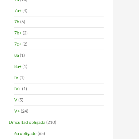
7a+
(4)
7b
(6)
7b+
(2)
7c+
(2)
8a
(1)
8a+
(1)
IV
(1)
IV+
(1)
V
(5)
V+
(24)
Dificultad obligada
(210)
6a obligado
(65)