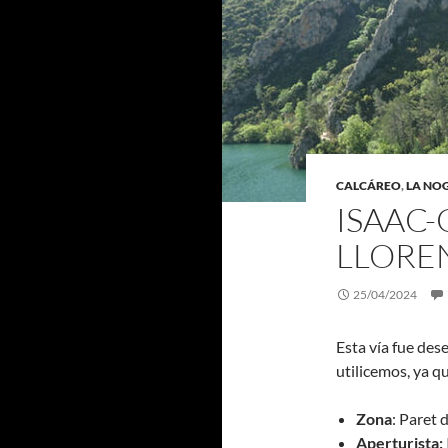
CALCÁREO
,
LA NO
ISAAC-
LLORE
25/04/2024
Esta vía fue des
utilicemos, ya q
Zona
: Paret 
Aperturista: