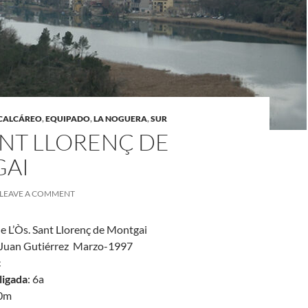
CALCÁREO
,
EQUIPADO
,
LA NOGUERA
,
SUR
SANT LLORENÇ DE
AI
LEAVE A COMMENT
de L’Òs. Sant Llorenç de Montgai
Juan Gutiérrez Marzo-1997
c
ligada
: 6a
50m