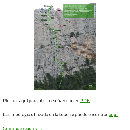
Pinchar aquí para abrir reseña/topo en
PDF.
La simbología utilizada en la topo se puede encontrar
aquí.
Chica Sputnik. Cabeço d’Or
Continue reading
→