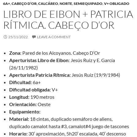
6A+
,
CABEÇO D’OR
,
CALCÁREO
,
NORTE
,
SEMIEQUIPADO
,
V+ OBLIGADO
LIBRO DE EIBON + PATRICIA
RÍTMICA. CABEÇO D’OR
25/11/2022
LEAVE A COMMENT
Zona
: Pared de los Alcoyanos. Cabeço D’Or
Aperturistas Libro de Eibon
: Jesús Ruiz y E. García
(26/11/1982)
Aperturista Patricia Rítmica:
Jesús Ruiz (19/9/1984)
Dificultad:
6a+
Dificultad obligada:
V+
Longitud:
190 metros
Orientación:
Oeste
Equipamiento:
Material:
18 cintas, duplicado semáforo de aliens,
duplicado camalot hasta #3, camalot#4 juego de tascones
Horario:
30′ aproximación, 5h20′ escalada, 40′ descenso