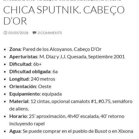
CHICA SPUTNIK. CABEÇO
D’OR
05/05/2018
3 COMMENTS
Zona
: Pared de los Alcoyanos. Cabeço D’Or
Aperturistas
: M. Díaz y J.J. Quesada, Septiembre 2001
Dificultad
: 6b+
Dificultad
obligada
: 6a
Longitud
: 240 metros
Orientación
: Oeste
Equipamiento
: equipada
Material
: 12 cintas, opcional camalots #1, #0.75, semáforo
de aliens.
Horario
: 25’ aproximación, 4h40’ escalada, 40’ retorno
incluyendo rapel
Agua
: Se puede comprar en el pueblo de Busot o en Xixona