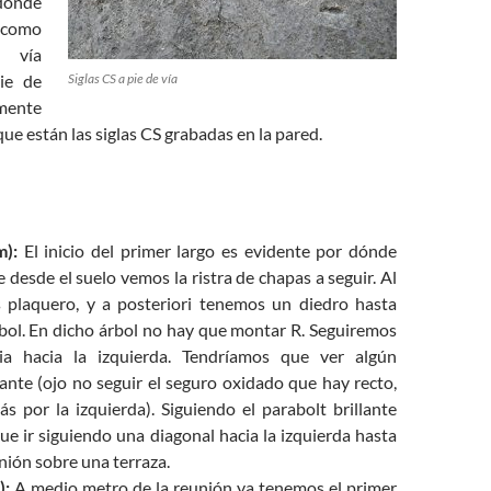
donde
 como
a vía
pie de
Siglas CS a pie de vía
mente
que están las siglas CS grabadas en la pared.
m):
El inicio del primer largo es evidente por dónde
e desde el suelo vemos la ristra de chapas a seguir. Al
s plaquero, y a posteriori tenemos un diedro hasta
rbol. En dicho árbol no hay que montar R. Seguiremos
ia hacia la izquierda. Tendríamos que ver algún
lante (ojo no seguir el seguro oxidado que hay recto,
s por la izquierda). Siguiendo el parabolt brillante
e ir siguiendo una diagonal hacia la izquierda hasta
unión sobre una terraza.
):
A medio metro de la reunión ya tenemos el primer