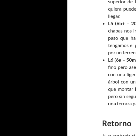
superior de 
quiera puede
llegar.
L5 (6b+ – 2
chapas nos i
paso que ha
tengamos el 
por un terreno
L6 (6a – 50m
fino pero as
con una lige
árbol con un
que montar R
pero sin segu
una terraza p
Retorno
Al mirar hacia el