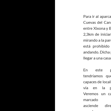
Para ir al apar
Cuevas del Can
entre Xixona y B
2,3km de inicia
mirando a la pare
está prohibido 
andando. Dicha 
llegar a una casa
En este p
tendríamos qu
capaces de locali
vía en la p
Veremos un c
marcado 
asciende dire