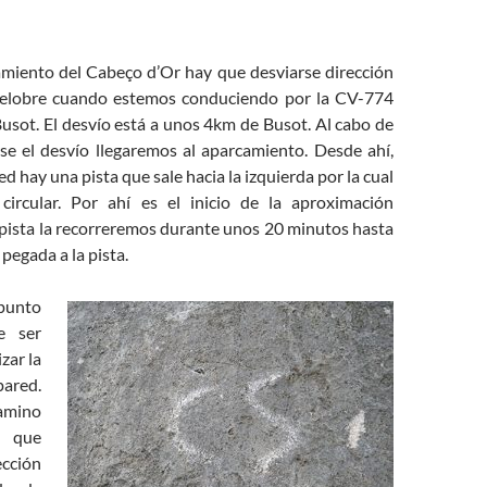
camiento del Cabeço d’Or hay que desviarse dirección
elobre cuando estemos conduciendo por la CV-774
usot. El desvío está a unos 4km de Busot. Al cabo de
rse el desvío llegaremos al aparcamiento. Desde ahí,
d hay una pista que sale hacia la izquierda por la cual
circular. Por ahí es el inicio de la aproximación
pista la recorreremos durante unos 20 minutos hasta
 pegada a la pista.
unto
e ser
zar la
ared.
amino
que
cción