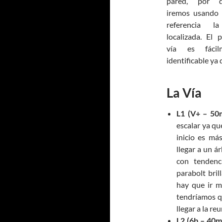
pared, por 
iremos usando
referencia l
localizada. El 
vía es fácil
identificable ya 
La Vía
L1 (V+ – 50
escalar ya qu
inicio es má
llegar a un á
con tendenc
parabolt bril
hay que ir má
tendríamos qu
llegar a la re
L2 (6b – 40m