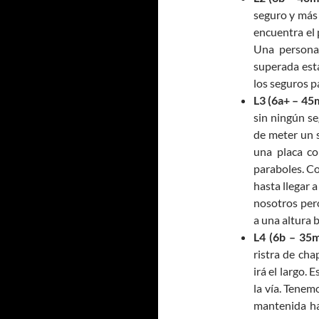
seguro y más 
encuentra el 
Una persona 
superada esta
los seguros pa
L3 (6a+ – 45
sin ningún s
de meter un 
una placa c
paraboles. C
hasta llegar 
nosotros pero
a una altura b
L4 (6b – 35m
ristra de ch
irá el largo.
la vía. Tenem
mantenida ha