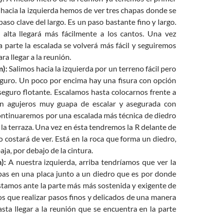
hacia la izquierda hemos de ver tres chapas donde se
paso clave del largo. Es un paso bastante fino y largo.
alta llegará más fácilmente a los cantos. Una vez
 parte la escalada se volverá más fácil y seguiremos
ra llegar a la reunión.
m):
Salimos hacia la izquierda por un terreno fácil pero
eguro. Un poco por encima hay una fisura con opción
seguro flotante. Escalamos hasta colocarnos frente a
on agujeros muy guapa de escalar y asegurada con
ontinuaremos por una escalada más técnica de diedro
a la terraza. Una vez en ésta tendremos la R delante de
 costará de ver. Está en la roca que forma un diedro,
aja, por debajo de la cintura.
):
A nuestra izquierda, arriba tendríamos que ver la
apas en una placa junto a un diedro que es por donde
 Estamos ante la parte más más sostenida y exigente de
os que realizar pasos finos y delicados de una manera
sta llegar a la reunión que se encuentra en la parte