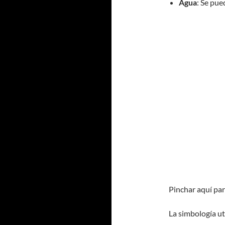
Agua
: Se pue
Pinchar aquí pa
La simbología ut