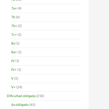
7a+
(4)
7b
(6)
7b+
(2)
7c+
(2)
8a
(1)
8a+
(1)
IV
(1)
IV+
(1)
V
(5)
V+
(24)
Dificultad obligada
(210)
6a obligado
(65)