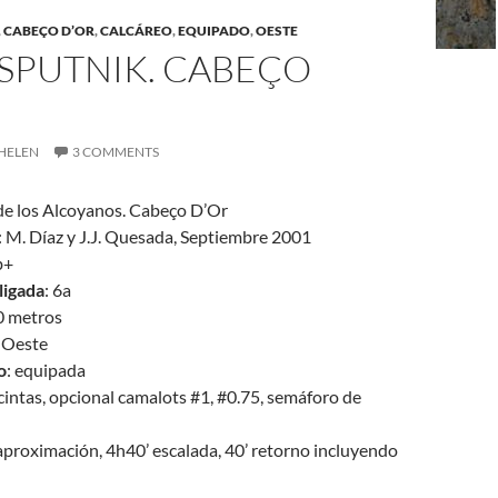
,
CABEÇO D’OR
,
CALCÁREO
,
EQUIPADO
,
OESTE
SPUTNIK. CABEÇO
HELEN
3 COMMENTS
 de los Alcoyanos. Cabeço D’Or
: M. Díaz y J.J. Quesada, Septiembre 2001
b+
ligada
: 6a
0 metros
: Oeste
o
: equipada
 cintas, opcional camalots #1, #0.75, semáforo de
 aproximación, 4h40’ escalada, 40’ retorno incluyendo