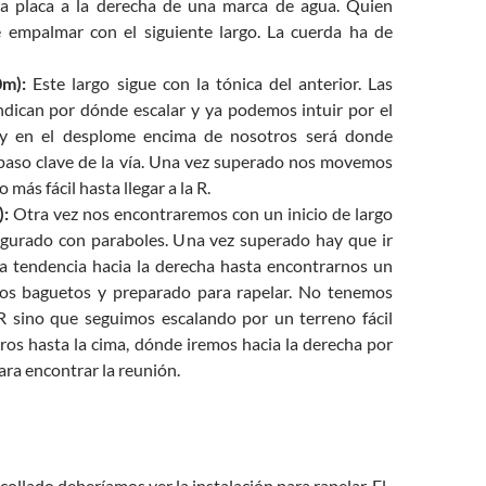
la placa a la derecha de una marca de agua. Quien
 empalmar con el siguiente largo. La cuerda ha de
0m):
Este largo sigue con la tónica del anterior. Las
ndican por dónde escalar y ya podemos intuir por el
y en el desplome encima de nosotros será donde
paso clave de la vía. Una vez superado nos movemos
 más fácil hasta llegar a la R.
):
Otra vez nos encontraremos con un inicio de largo
egurado con paraboles. Una vez superado hay que ir
ra tendencia hacia la derecha hasta encontrarnos un
os baguetos y preparado para rapelar. No tenemos
 sino que seguimos escalando por un terreno fácil
ros hasta la cima, dónde iremos hacia la derecha por
ara encontrar la reunión.
 collado deberíamos ver la instalación para rapelar. El