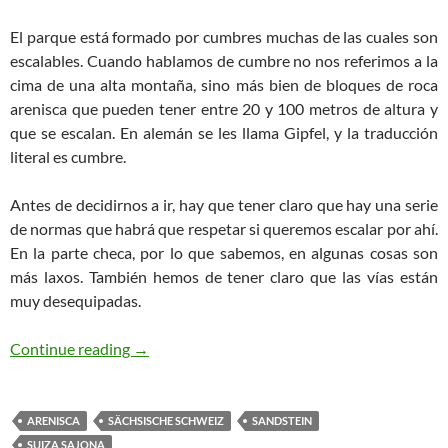
El parque está formado por cumbres muchas de las cuales son
escalables. Cuando hablamos de cumbre no nos referimos a la
cima de una alta montaña, sino más bien de bloques de roca
arenisca que pueden tener entre 20 y 100 metros de altura y
que se escalan. En alemán se les llama Gipfel, y la traducción
literal es cumbre.
Antes de decidirnos a ir, hay que tener claro que hay una serie
de normas que habrá que respetar si queremos escalar por ahí.
En la parte checa, por lo que sabemos, en algunas cosas son
más laxos. También hemos de tener claro que las vías están
muy desequipadas.
Sandstein (Suiza Sajona) 2018
Continue reading
→
ARENISCA
SÄCHSISCHE SCHWEIZ
SANDSTEIN
SUIZA SAJONA