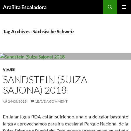
Skip
Search
Arañita Escaladora
to
PRIMAR
content
MENU
Tag Archives: Sächsische Schweiz
VIAJES
SANDSTEIN (SUIZA
SAJONA) 2018
24/08/2018
LEAVE A COMMENT
En la antigua RDA están sufriendo una ola de calor bastante
larga y aprovechamos para ir a escalar al Parque Nacional de la
Suiza Sajona de Sandstein. Este parque se encuentra en estado