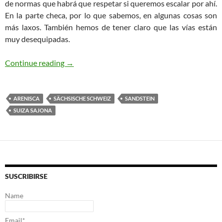
de normas que habrá que respetar si queremos escalar por ahí.
En la parte checa, por lo que sabemos, en algunas cosas son
más laxos. También hemos de tener claro que las vías están
muy desequipadas.
Sandstein (Suiza Sajona) 2018
Continue reading
→
ARENISCA
SÄCHSISCHE SCHWEIZ
SANDSTEIN
SUIZA SAJONA
SUSCRIBIRSE
Name
Email*