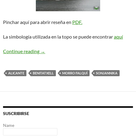
Pinchar aquí para abrir reseña en
PDF.
La simbología utilizada en la topo se puede encontrar
aquí
Sonjannika + Moohrhun Winter Edition. Morro 
Continue reading
→
ALICANTE
BENITATXELL
MORRO FALQUÍ
SONJANNIKA
SUSCRIBIRSE
Name