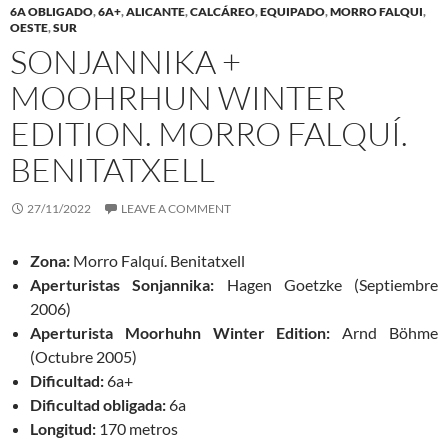
6A OBLIGADO
,
6A+
,
ALICANTE
,
CALCÁREO
,
EQUIPADO
,
MORRO FALQUI
,
OESTE
,
SUR
SONJANNIKA +
MOOHRHUN WINTER
EDITION. MORRO FALQUÍ.
BENITATXELL
27/11/2022
LEAVE A COMMENT
Zona:
Morro Falquí. Benitatxell
Aperturistas Sonjannika:
Hagen Goetzke (Septiembre
2006)
Aperturista Moorhuhn Winter Edition:
Arnd Böhme
(Octubre 2005)
Dificultad:
6a+
Dificultad obligada:
6a
Longitud:
170 metros