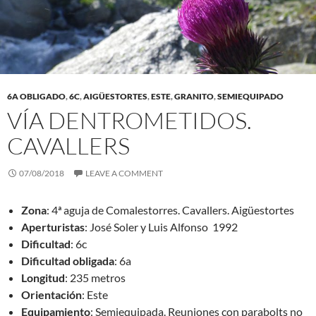
6A OBLIGADO
,
6C
,
AIGÜESTORTES
,
ESTE
,
GRANITO
,
SEMIEQUIPADO
VÍA DENTROMETIDOS.
CAVALLERS
07/08/2018
LEAVE A COMMENT
Zona
: 4ª aguja de Comalestorres. Cavallers. Aigüestortes
Aperturistas
: José Soler y Luis Alfonso 1992
Dificultad
: 6c
Dificultad
obligada
: 6a
Longitud
: 235 metros
Orientación
: Este
Equipamiento
: Semiequipada. Reuniones con parabolts no