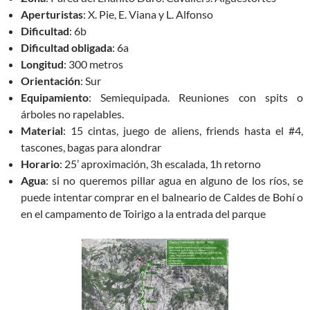
Aperturistas
: X. Pie, E. Viana y L. Alfonso
Dificultad
: 6b
Dificultad
obligada
: 6a
Longitud
: 300 metros
Orientación
: Sur
Equipamiento
: Semiequipada. Reuniones con spits o
árboles no rapelables.
Material
: 15 cintas, juego de aliens, friends hasta el #4,
tascones, bagas para alondrar
Horario
: 25’ aproximación, 3h escalada, 1h retorno
Agua
: si no queremos pillar agua en alguno de los ríos, se
puede intentar comprar en el balneario de Caldes de Bohí o
en el campamento de Toirigo a la entrada del parque