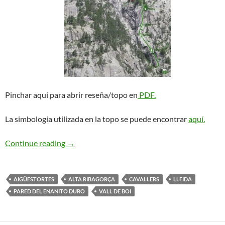
Pinchar aquí para abrir reseña/topo en
PDF.
La simbología utilizada en la topo se puede encontrar
aquí.
Rap del Niño. Cavallers
Continue reading
→
AIGÜESTORTES
ALTA RIBAGORÇA
CAVALLERS
LLEIDA
PARED DEL ENANITO DURO
VALL DE BOI