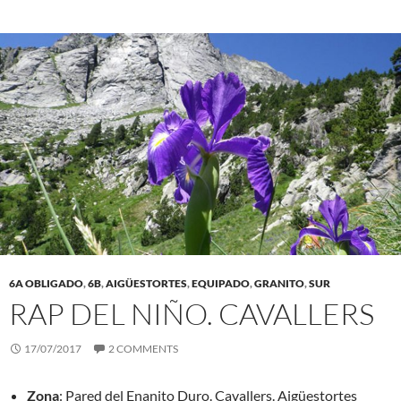
6A OBLIGADO
,
6B
,
AIGÜESTORTES
,
EQUIPADO
,
GRANITO
,
SUR
RAP DEL NIÑO. CAVALLERS
17/07/2017
2 COMMENTS
Zona
: Pared del Enanito Duro. Cavallers. Aigüestortes