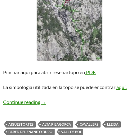
Pinchar aquí para abrir reseña/topo en
PDF.
La simbología utilizada en la topo se puede encontrar
aquí.
Clásica y Confortable. Cavallers
Continue reading
→
AIGÜESTORTES
ALTA RIBAGORÇA
CAVALLERS
LLEIDA
PARED DEL ENANITO DURO
VALL DE BOI