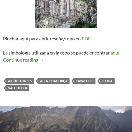
Pinchar aquí para abrir reseña/topo en
PDF.
La simbología utilizada en la topo se puede encontrar
aquí.
Via Laura. Cavallers
Continue reading
→
AIGÜESTORTES
ALTA RIBAGORÇA
CAVALLERS
LLEIDA
VALL DE BOI