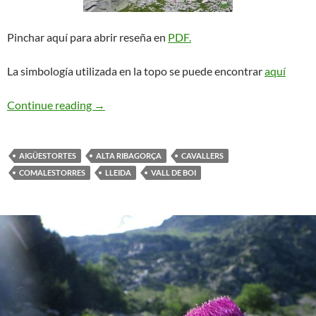
Pinchar aquí para abrir reseña en
PDF.
La simbología utilizada en la topo se puede encontrar
aquí
Blues. Cavallers
Continue reading
→
AIGÜESTORTES
ALTA RIBAGORÇA
CAVALLERS
COMALESTORRES
LLEIDA
VALL DE BOI