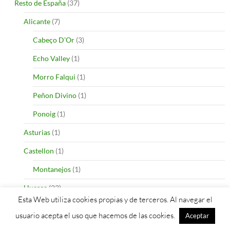
Resto de España
(37)
Alicante
(7)
Cabeço D’Or
(3)
Echo Valley
(1)
Morro Falqui
(1)
Peñon Divino
(1)
Ponoig
(1)
Asturias
(1)
Castellon
(1)
Montanejos
(1)
Huesca
(23)
Esta Web utiliza cookies propias y de terceros. Al navegar el
Aniés
(1)
usuario acepta el uso que hacemos de las cookies.
Aceptar
Montrebei
(2)