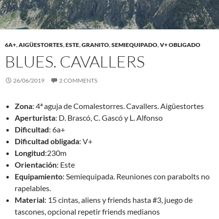
6A+
,
AIGÜESTORTES
,
ESTE
,
GRANITO
,
SEMIEQUIPADO
,
V+ OBLIGADO
BLUES. CAVALLERS
26/06/2019
2 COMMENTS
Zona
: 4ª aguja de Comalestorres. Cavallers. Aigüestortes
Aperturista
: D. Brascó, C. Gascó y L. Alfonso
Dificultad
: 6a+
Dificultad obligada
: V+
Longitud
:230m
Orientación
: Este
Equipamiento
: Semiequipada. Reuniones con parabolts no
rapelables.
Material
: 15 cintas, aliens y friends hasta #3, juego de
tascones, opcional repetir friends medianos