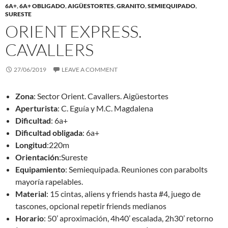
6A+
,
6A+ OBLIGADO
,
AIGÜESTORTES
,
GRANITO
,
SEMIEQUIPADO
,
SURESTE
ORIENT EXPRESS.
CAVALLERS
27/06/2019
LEAVE A COMMENT
Zona
: Sector Orient. Cavallers. Aigüestortes
Aperturista
: C. Eguía y M.C. Magdalena
Dificultad
: 6a+
Dificultad obligada
: 6a+
Longitud
:220m
Orientación
:Sureste
Equipamiento
: Semiequipada. Reuniones con parabolts
mayoría rapelables.
Material
: 15 cintas, aliens y friends hasta #4, juego de
tascones, opcional repetir friends medianos
Horario
: 50’ aproximación, 4h40’ escalada, 2h30’ retorno