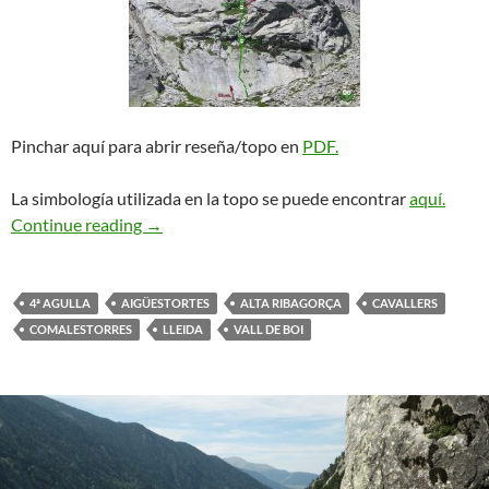
Pinchar aquí para abrir reseña/topo en
PDF.
La simbología utilizada en la topo se puede encontrar
aquí.
Vía Dentrometidos. Cavallers
Continue reading
→
4ª AGULLA
AIGÜESTORTES
ALTA RIBAGORÇA
CAVALLERS
COMALESTORRES
LLEIDA
VALL DE BOI