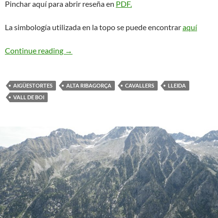
Pinchar aquí para abrir reseña en
PDF.
La simbología utilizada en la topo se puede encontrar
aquí
Orient Express. Cavallers
Continue reading
→
AIGÜESTORTES
ALTA RIBAGORÇA
CAVALLERS
LLEIDA
VALL DE BOI