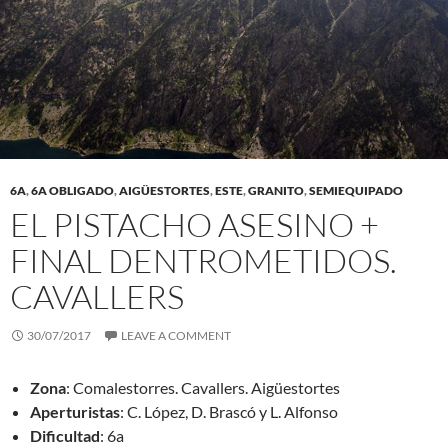
6A
,
6A OBLIGADO
,
AIGÜESTORTES
,
ESTE
,
GRANITO
,
SEMIEQUIPADO
EL PISTACHO ASESINO +
FINAL DENTROMETIDOS.
CAVALLERS
30/07/2017
LEAVE A COMMENT
Zona
: Comalestorres. Cavallers. Aigüestortes
Aperturistas
: C. López, D. Brascó y L. Alfonso
Dificultad
: 6a