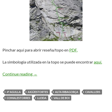
Pinchar aquí para abrir reseña/topo en
PDF.
La simbología utilizada en la topo se puede encontrar
aquí.
El Pistacho Asesino + Final Dentrometidos. Ca
Continue reading
→
4ª AGULLA
AIGÜESTORTES
ALTA RIBAGORÇA
CAVALLERS
COMALESTORRES
LLEIDA
VALL DE BOI