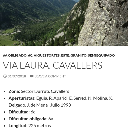
6A OBLIGADO
,
6C
,
AIGÜESTORTES
,
ESTE
,
GRANITO
,
SEMIEQUIPADO
VIA LAURA. CAVALLERS
31/07/2018
LEAVE A COMMENT
Zona
: Sector Durruti. Cavallers
Aperturistas
: Eguia, R. Aparici, E. Serred, N. Molina, X.
Delgado, J. de Mena Julio 1993
Dificultad
: 6c
Dificultad obligada
: 6a
Longitud
: 225 metros