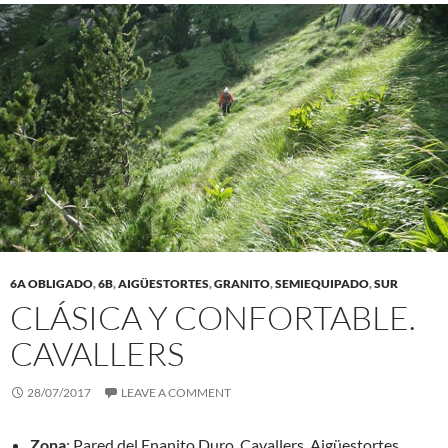
6A OBLIGADO
,
6B
,
AIGÜESTORTES
,
GRANITO
,
SEMIEQUIPADO
,
SUR
CLÁSICA Y CONFORTABLE.
CAVALLERS
28/07/2017
LEAVE A COMMENT
Zona
: Pared del Enanito Duro. Cavallers. Aigüestortes