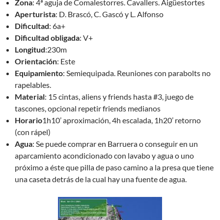
Zona
: 4ª aguja de Comalestorres. Cavallers. Aigüestortes
Aperturista
: D. Brascó, C. Gascó y L. Alfonso
Dificultad
: 6a+
Dificultad obligada
: V+
Longitud
:230m
Orientación
: Este
Equipamiento
: Semiequipada. Reuniones con parabolts no
rapelables.
Material
: 15 cintas, aliens y friends hasta #3, juego de
tascones, opcional repetir friends medianos
Horario
1h10’ aproximación, 4h escalada, 1h20’ retorno
(con rápel)
Agua
: Se puede comprar en Barruera o conseguir en un
aparcamiento acondicionado con lavabo y agua o uno
próximo a éste que pilla de paso camino a la presa que tiene
una caseta detrás de la cual hay una fuente de agua.