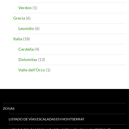
Verdon
(1)
Grecia
(6)
Leonidio
(6)
Italia
(18)
Cerdeña
(4)
Dolomitas
(13)
Valle dell'Orco
(1)
ZONAS
LISTADO DE VÍAS ESCALADAS EN MONTSERRAT