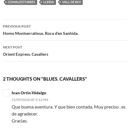
COMALESTORRES
LLEIDA
VALL DE BOI
Post
PREVIOUS POST
navigation
Homo Montserratinus. Roca d’en Sanhida.
NEXT POST
Orient Express. Cavallers
2 THOUGHTS ON “BLUES. CAVALLERS”
Ivan Ortin Hidalgo
21/09/2020 AT 9:12 PM
Que buena aventura. Y que bien contada. Muy preciso , es
de agradecer.
Gracias.