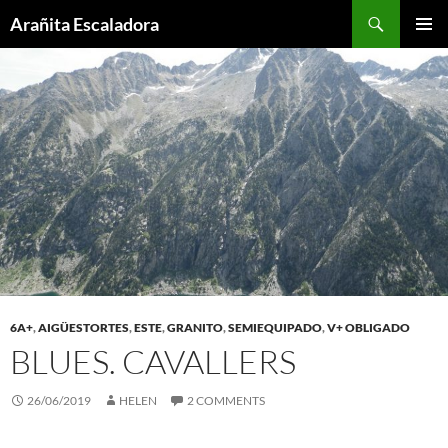
Skip
Search
Arañita Escaladora
to
PRIMAR
content
MENU
6A+
,
AIGÜESTORTES
,
ESTE
,
GRANITO
,
SEMIEQUIPADO
,
V+ OBLIGADO
BLUES. CAVALLERS
26/06/2019
HELEN
2 COMMENTS