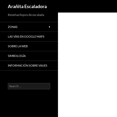
Search
Arañita Escaladora
Skip
Reseñas/topos de escalada
to
ZONAS
content
LAS VÍAS EN GOOGLE MAPS
SOBRE LA WEB
SIMBOLOGÍA
INFORMACIÓN SOBRE VIAJES
Search
for: