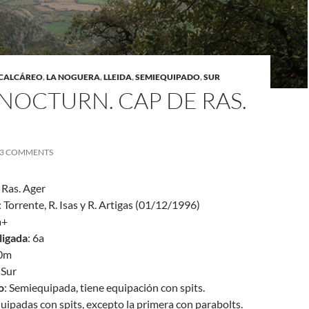
CALCÁREO
,
LA NOGUERA
,
LLEIDA
,
SEMIEQUIPADO
,
SUR
NOCTURN. CAP DE RAS.
3 COMMENTS
 Ras. Ager
: Torrente, R. Isas y R. Artigas (01/12/1996)
a+
ligada
: 6a
60m
 Sur
o
: Semiequipada, tiene equipación con spits.
ipadas con spits, excepto la primera con parabolts.