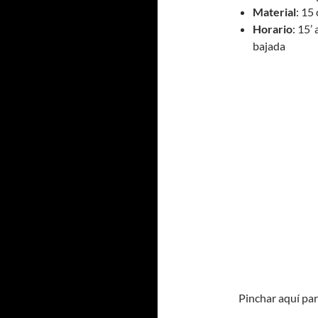
Material
: 15
Horario
: 15’
bajada
Pinchar aquí par