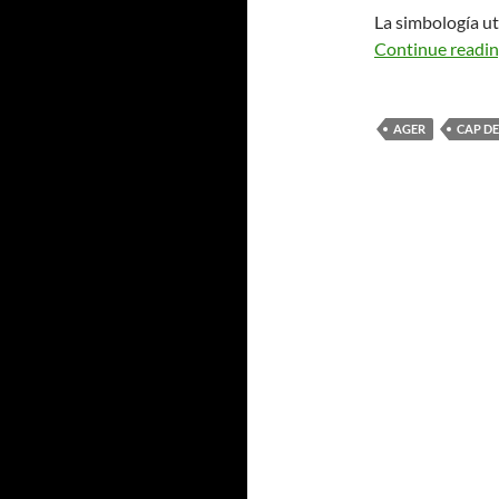
La simbología ut
Continue readi
AGER
CAP DE