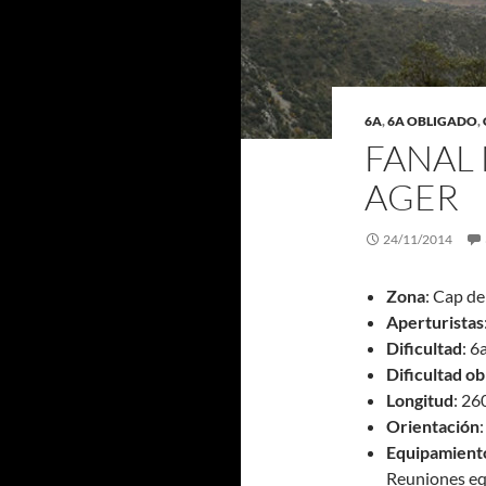
6A
,
6A OBLIGADO
,
FANAL 
AGER
24/11/2014
Zona
: Cap de
Aperturistas
Dificultad
: 6
Dificultad ob
Longitud
: 2
Orientación
:
Equipamient
Reuniones equ