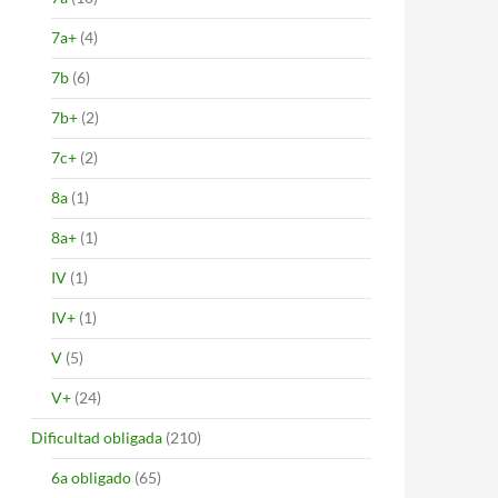
7a+
(4)
7b
(6)
7b+
(2)
7c+
(2)
8a
(1)
8a+
(1)
IV
(1)
IV+
(1)
V
(5)
V+
(24)
Dificultad obligada
(210)
6a obligado
(65)