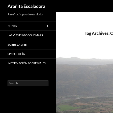
Search
Arañita Escaladora
Skip
Reseñas/topos de escalada
to
ZONAS
content
Tag Archives: 
LAS VÍAS EN GOOGLE MAPS
SOBRE LA WEB
SIMBOLOGÍA
INFORMACIÓN SOBRE VIAJES
Search
for: