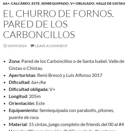
6A+
,
CALCÁREO
,
ESTE
,
SEMIEQUIPADO
,
V+ OBLIGADO
,
VALLE DE GISTAU
EL CHURRO DE FORNOS.
PARED DE LOS
CARBONCILLOS
04/09/2024
LEAVE A COMMENT
Zona
: Pared de los Carboncillos o de Santa Isabel. Valle de
Gistau o Chistau
Aperturistas:
Remi Brescó y Luis Alfonso 2017
Dificultad:
6a+/Ae
Dificultad obligada:
V+
Longitud:
205m
Orientación:
Este
Equipamiento
: Semiequipada con parabolts, pitones,
puente de roca
Material
: 15 cintas, juego completo de friends del 00 al #4