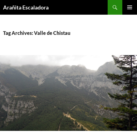
Skip
Search
Arañita Escaladora
to
PRIMAR
content
MENU
Tag Archives: Valle de Chistau