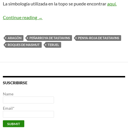
La simbología utilizada en la topo se puede encontrar
aquí.
La Chorrera. La Chorrada. Roques de Masmut
Continue reading
→
ARAGÓN
PEÑARROYA DE TASTAVINS
PENYA-ROJA DE TASTAVINS
ROQUES DE MASMUT
TERUEL
SUSCRIBIRSE
Name
Email*