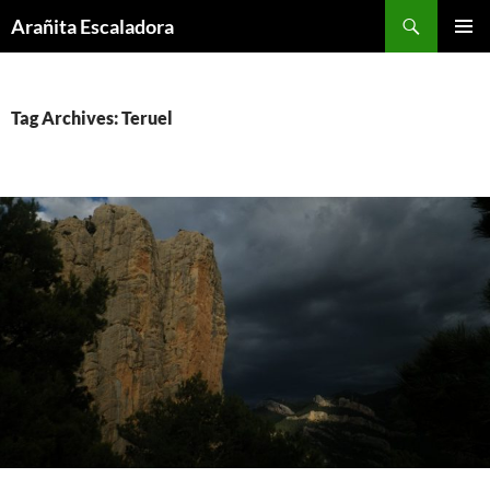
Skip
Search
Arañita Escaladora
to
PRIMAR
content
MENU
Tag Archives: Teruel