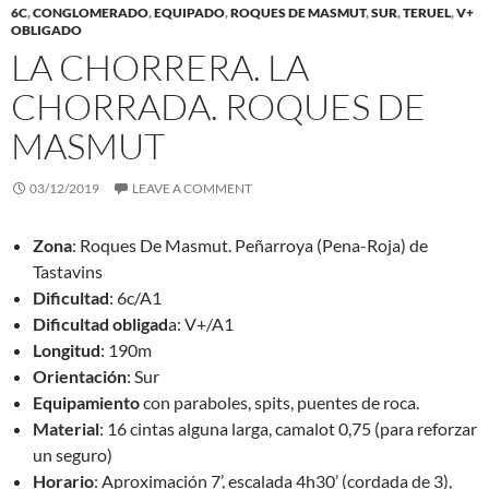
6C
,
CONGLOMERADO
,
EQUIPADO
,
ROQUES DE MASMUT
,
SUR
,
TERUEL
,
V+
OBLIGADO
LA CHORRERA. LA
CHORRADA. ROQUES DE
MASMUT
03/12/2019
LEAVE A COMMENT
Zona
: Roques De Masmut. Peñarroya (Pena-Roja) de
Tastavins
Dificultad
: 6c/A1
Dificultad obligad
a: V+/A1
Longitud
: 190m
Orientación
: Sur
Equipamiento
con paraboles, spits, puentes de roca.
Material
: 16 cintas alguna larga, camalot 0,75 (para reforzar
un seguro)
Horario
: Aproximación 7’, escalada 4h30’ (cordada de 3),