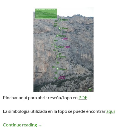
Pinchar aquí para abrir reseña/topo en
PDF
.
La simbología utilizada en la topo se puede encontrar
aquí
Los Delincuentes. Terradets
Continue reading
→