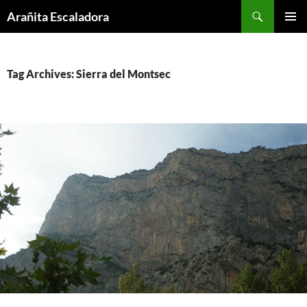
Skip
Search
Arañita Escaladora
to
PRIMAR
content
MENU
Tag Archives: Sierra del Montsec