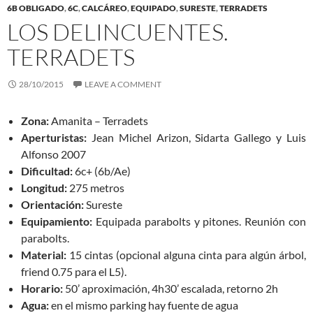
6B OBLIGADO
,
6C
,
CALCÁREO
,
EQUIPADO
,
SURESTE
,
TERRADETS
LOS DELINCUENTES.
TERRADETS
28/10/2015
LEAVE A COMMENT
Zona:
Amanita – Terradets
Aperturistas:
Jean Michel Arizon, Sidarta Gallego y Luis
Alfonso 2007
Dificultad:
6c+ (6b/Ae)
Longitud:
275 metros
Orientación:
Sureste
Equipamiento:
Equipada parabolts y pitones. Reunión con
parabolts.
Material:
15 cintas (opcional alguna cinta para algún árbol,
friend 0.75 para el L5).
Horario:
50’ aproximación, 4h30’ escalada, retorno 2h
Agua:
en el mismo parking hay fuente de agua