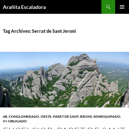
Skip
Search
Arañita Escaladora
to
PRIMAR
content
MENU
Tag Archives: Serrat de Sant Jeroni
6B
,
CONGLOMERADO
,
OESTE
,
PARET DE SANT JERONI
,
SEMIEQUIPADO
,
V+ OBLIGADO