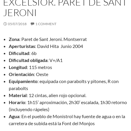
EXCELSIOR. PARET DE SANT
JERONI
05/07/2018
1 COMMENT
Zona
: Paret de Sant Jeroni. Montserrat
Aperturistas
: David Hita Junio 2004
Dificultad
: 6b
Dificultad obligada
: V+/A1
Longitud
: 115 metros
Orientación
: Oeste
Equipamiento
: equipada con parabolts y pitones, R con
parabolts
Material
: 12 cintas, alien rojo opcional.
Horario
: 1h15’ aproximación, 2h30’ escalada, 1h30 retorno
(incluyendo rápeles)
Agua
: En el pueblo de Monistrol hay fuente de agua o en la
carretera de subida está la Font del Monjos