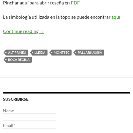
Pinchar aquí para abrir reseña en
PDF.
La simbología utilizada en la topo se puede encontrar
aquí
Gali-Molero. Roca Regina
Continue reading
→
ALT PRINEU
LLEIDA
MONTSEC
PALLARS JUSSÀ
ROCA REGINA
SUSCRIBIRSE
Name
Email*