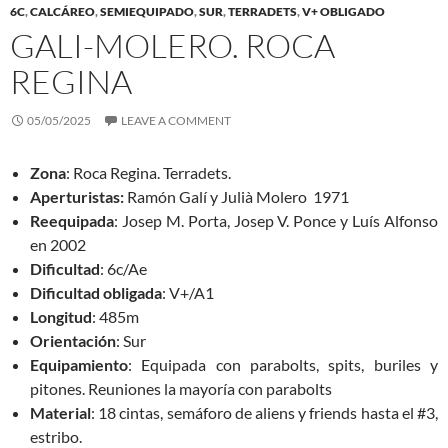
6C
,
CALCÁREO
,
SEMIEQUIPADO
,
SUR
,
TERRADETS
,
V+ OBLIGADO
GALI-MOLERO. ROCA
REGINA
05/05/2025
LEAVE A COMMENT
Zona
: Roca Regina. Terradets.
Aperturistas:
Ramón Galí y Julià Molero 1971
Reequipada
: Josep M. Porta, Josep V. Ponce y Luís Alfonso
en 2002
Dificultad
: 6c/Ae
Dificultad obligada
: V+/A1
Longitud
: 485m
Orientación
: Sur
Equipamiento
: Equipada con parabolts, spits, buriles y
pitones. Reuniones la mayoría con parabolts
Material
: 18 cintas, semáforo de aliens y friends hasta el #3,
estribo.