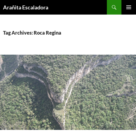
Skip
Search
Arañita Escaladora
to
PRIMAR
content
MENU
Tag Archives: Roca Regina