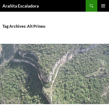
Skip
Search
Arañita Escaladora
to
PRIMAR
content
MENU
Tag Archives: Alt Prineu