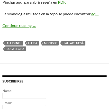
Pinchar aquí para abrir reseña en
PDF.
La simbología utilizada en la topo se puede encontrar
aquí
Gali-Molero. Roca Regina
Continue reading
→
ALT PRINEU
LLEIDA
MONTSEC
PALLARS JUSSÀ
ROCA REGINA
SUSCRIBIRSE
Name
Email*