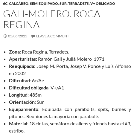
6C
,
CALCÁREO
,
SEMIEQUIPADO
,
SUR
,
TERRADETS
,
V+ OBLIGADO
GALI-MOLERO. ROCA
REGINA
05/05/2025
LEAVE A COMMENT
Zona
: Roca Regina. Terradets.
Aperturistas:
Ramón Galí y Julià Molero 1971
Reequipada
: Josep M. Porta, Josep V. Ponce y Luís Alfonso
en 2002
Dificultad
: 6c/Ae
Dificultad obligada
: V+/A1
Longitud
: 485m
Orientación
: Sur
Equipamiento
: Equipada con parabolts, spits, buriles y
pitones. Reuniones la mayoría con parabolts
Material
: 18 cintas, semáforo de aliens y friends hasta el #3,
estribo.