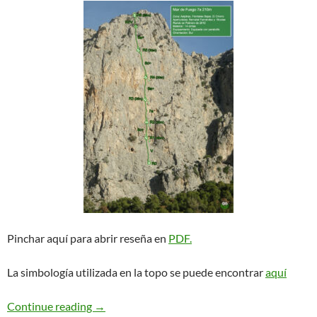
Pinchar aquí para abrir reseña en
PDF.
La simbología utilizada en la topo se puede encontrar
aquí
Mar de Fuego. El Chorro
Continue reading
→