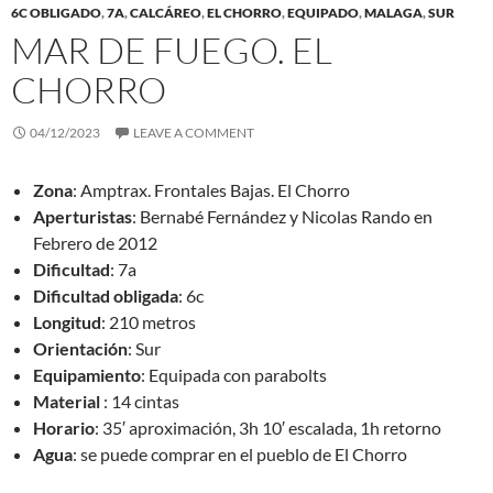
6C OBLIGADO
,
7A
,
CALCÁREO
,
EL CHORRO
,
EQUIPADO
,
MALAGA
,
SUR
MAR DE FUEGO. EL
CHORRO
04/12/2023
LEAVE A COMMENT
Zona
: Amptrax. Frontales Bajas. El Chorro
Aperturistas
: Bernabé Fernández y Nicolas Rando en
Febrero de 2012
Dificultad
: 7a
Dificultad obligada
: 6c
Longitud
: 210 metros
Orientación
: Sur
Equipamiento
: Equipada con parabolts
Material
: 14 cintas
Horario
: 35′ aproximación, 3h 10′ escalada, 1h retorno
Agua
: se puede comprar en el pueblo de El Chorro