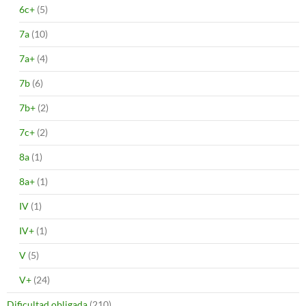
6c+
(5)
7a
(10)
7a+
(4)
7b
(6)
7b+
(2)
7c+
(2)
8a
(1)
8a+
(1)
IV
(1)
IV+
(1)
V
(5)
V+
(24)
Dificultad obligada
(210)