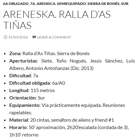
6A OBLIGADO
,
7A
,
ARENISCA
,
SEMIEQUIPADO
,
SIERRA DE BONÉS
,
SUR
ARENESKA. RALLA D’AS
TIÑAS
31/03/2016
LEAVE A COMMENT
Zona
: Ralla d’As Tiñas. Sierra de Bonés
Aperturistas
: Siete, Toño Nogués, Jesús Sánchez, Luis
Albero, Antonio Antoñanzas (Dic. 2013)
Dificultad
: 7a
Dificultad
obligada
: 6a/A0
Longitud
: 115 metros
Orientación
: Sur
Equipamiento
: Vía prácticamente equipada. Reuniones
rapelables.
Material
: 20 cintas, semáforo de aliens y friend #1
Horario
: 50’ aproximación, 2h20’escalada (cordada de 3),
1h10’ retorno