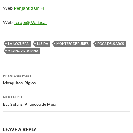
Web
Penjant d’un Fil
Web
Teràpi@ Vertical
LA NOGUERA
LLEIDA
MONTSEC DE RUBIES.
ROCA DELS ARCS
VILANOVA DE MEIÀ
Post
PREVIOUS POST
navigation
Mosquitos. Riglos
NEXT POST
Eva Solans. Vilanova de Meià
LEAVE A REPLY