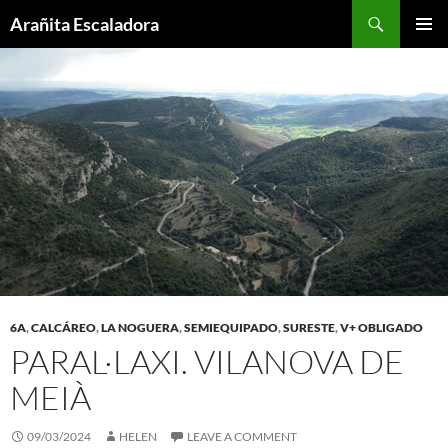
Skip
Search
Arañita Escaladora
to
PRIMAR
content
MENU
6A
,
CALCÁREO
,
LA NOGUERA
,
SEMIEQUIPADO
,
SURESTE
,
V+ OBLIGADO
PARAL·LAXI. VILANOVA DE
MEIÀ
09/03/2024
HELEN
LEAVE A COMMENT