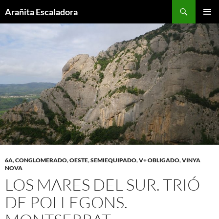
Skip
Search
Arañita Escaladora
to
PRIMAR
content
MENU
6A
,
CONGLOMERADO
,
OESTE
,
SEMIEQUIPADO
,
V+ OBLIGADO
,
VINYA
NOVA
LOS MARES DEL SUR. TRIÓ
DE POLLEGONS.