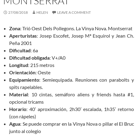
MONTSERRAT
27/08/2018
HELEN
LEAVE A COMMENT
Zona
: Trió Oest Dels Pollegons. La Vinya Nova. Montserrat
Aperturistas
: Josep Escofet, Josep Mª Esquirol y Jean Ch.
Peña 2001
Dificultad
: 6a
Dificultad
obligada
: V+/A0
Longitud
: 215 metros
Orientación
: Oeste
Equipamiento
: Semiequipada. Reuniones con parabolts y
spits rapelables.
Material
: 10 cintas, semáforo aliens y friends hasta #1,
opcional tricams
Horario
: 40’ aproximación, 2h30’ escalada, 1h35’ retorno
(con rápeles)
Agua
: Se puede comprar en la Vinya Nova o pillar el El Bruc
junto al colegio