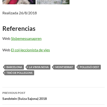
Realizada 26/8/2018
Referencias
Web
Sisbemessanapren
Web
El col·leccionista de vie
s
BARCELONA
LA VINYA NOVA
MONTSERRAT
POLLEGÓ OEST
TRIÓ DE POLLEGONS
Post
PREVIOUS POST
navigation
Sandstein (Suiza Sajona) 2018