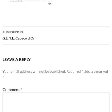
Post
PUBLISHED IN
navigation
G.E.N.E. Cabeço d’Or
LEAVE A REPLY
Your email address will not be published.
Required fields are marked
*
Comment
*