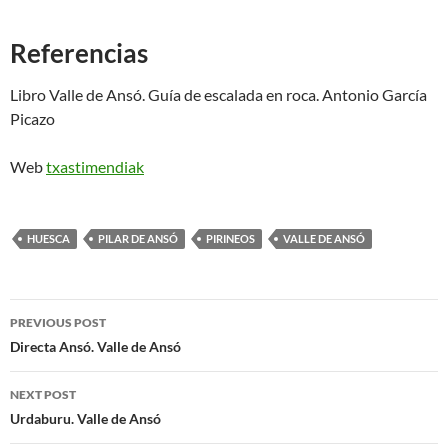
Referencias
Libro Valle de Ansó. Guía de escalada en roca. Antonio García
Picazo
Web
txastimendiak
HUESCA
PILAR DE ANSÓ
PIRINEOS
VALLE DE ANSÓ
Post
PREVIOUS POST
navigation
Directa Ansó. Valle de Ansó
NEXT POST
Urdaburu. Valle de Ansó