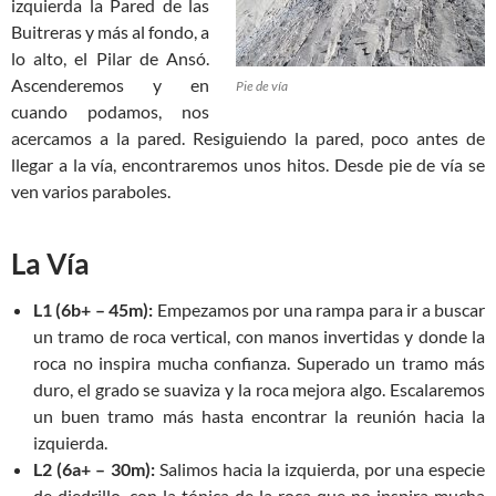
izquierda la Pared de las
Buitreras y más al fondo, a
lo alto, el Pilar de Ansó.
Ascenderemos y en
Pie de vía
cuando podamos, nos
acercamos a la pared. Resiguiendo la pared, poco antes de
llegar a la vía, encontraremos unos hitos. Desde pie de vía se
ven varios paraboles.
La Vía
L1 (6b+ – 45m):
Empezamos por una rampa para ir a buscar
un tramo de roca vertical, con manos invertidas y donde la
roca no inspira mucha confianza. Superado un tramo más
duro, el grado se suaviza y la roca mejora algo. Escalaremos
un buen tramo más hasta encontrar la reunión hacia la
izquierda.
L2 (6a+ – 30m):
Salimos hacia la izquierda, por una especie
de diedrillo, con la tónica de la roca que no inspira mucha