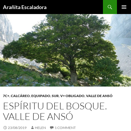
Skip
Search
Arañita Escaladora
to
PRIMAR
content
MENU
7C+
,
CALCÁREO
,
EQUIPADO
,
SUR
,
V+ OBLIGADO
,
VALLE DE ANSÓ
ESPÍRITU DEL BOSQUE.
VALLE DE ANSÓ
23/08/2019
HELEN
1 COMMENT