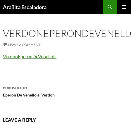
Skip
Search
Arañita Escaladora
to
PRIMAR
content
MENU
VERDONEPERONDEVENELL
LEAVE A COMMENT
VerdonEperonDeVenellois
Post
PUBLISHED IN
navigation
Eperon De Venellois. Verdon
LEAVE A REPLY