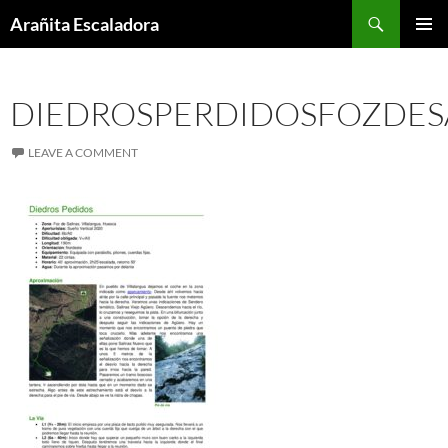
Skip
Search
Arañita Escaladora
to
PRIMAR
content
MENU
DIEDROSPERDIDOSFOZDES
LEAVE A COMMENT