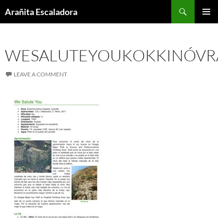
Skip
Search
Arañita Escaladora
to
PRIMAR
content
MENU
WESALUTEYOUKOKKINÓVR
LEAVE A COMMENT