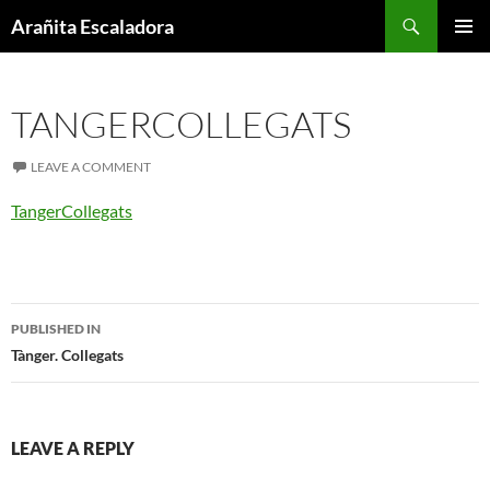
Skip
Search
Arañita Escaladora
to
PRIMAR
content
MENU
TANGERCOLLEGATS
LEAVE A COMMENT
TangerCollegats
Post
PUBLISHED IN
navigation
Tànger. Collegats
LEAVE A REPLY