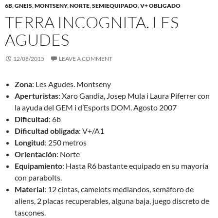
6B
,
GNEIS
,
MONTSENY
,
NORTE
,
SEMIEQUIPADO
,
V+ OBLIGADO
TERRA INCOGNITA. LES
AGUDES
12/08/2015
LEAVE A COMMENT
Zona
: Les Agudes. Montseny
Aperturistas
: Xaro Gandia, Josep Mula i Laura Piferrer con
la ayuda del GEM i d’Esports DOM. Agosto 2007
Dificultad
: 6b
Dificultad obligada
: V+/A1
Longitud
: 250 metros
Orientación
: Norte
Equipamiento
: Hasta R6 bastante equipado en su mayoría
con parabolts.
Material
: 12 cintas, camelots mediandos, semáforo de
aliens, 2 placas recuperables, alguna baja, juego discreto de
tascones.