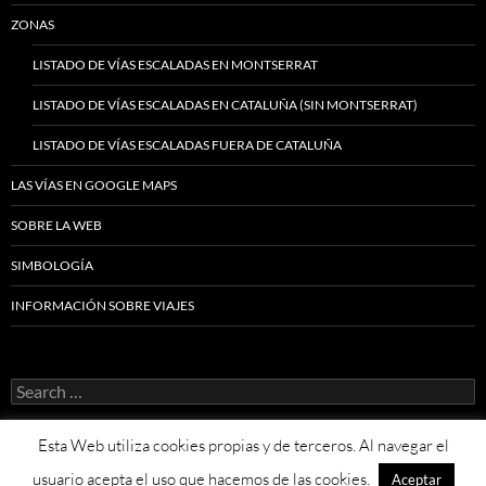
ZONAS
LISTADO DE VÍAS ESCALADAS EN MONTSERRAT
LISTADO DE VÍAS ESCALADAS EN CATALUÑA (SIN MONTSERRAT)
LISTADO DE VÍAS ESCALADAS FUERA DE CATALUÑA
LAS VÍAS EN GOOGLE MAPS
SOBRE LA WEB
SIMBOLOGÍA
INFORMACIÓN SOBRE VIAJES
Search
for:
Esta Web utiliza cookies propias y de terceros. Al navegar el
usuario acepta el uso que hacemos de las cookies.
Aceptar
Proudly powered by WordPress