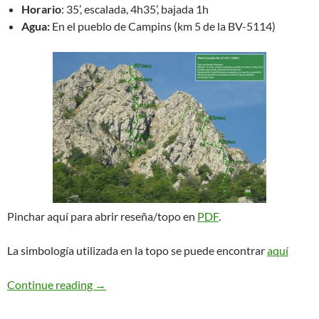
Horario
: 35’, escalada, 4h35’, bajada 1h
Agua:
En el pueblo de Campins (km 5 de la BV-5114)
Pinchar aquí para abrir reseña/topo en
PDF
.
La simbología utilizada en la topo se puede encontrar
aquí
Terra Incognita. Les Agudes
Continue reading
→