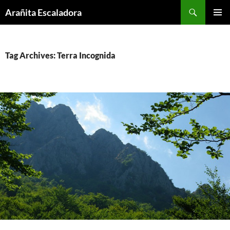
Skip
Search
Arañita Escaladora
to
PRIMAR
content
MENU
Tag Archives: Terra Incognida