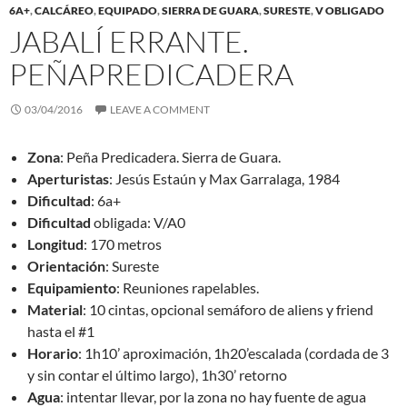
6A+
,
CALCÁREO
,
EQUIPADO
,
SIERRA DE GUARA
,
SURESTE
,
V OBLIGADO
JABALÍ ERRANTE.
PEÑAPREDICADERA
03/04/2016
LEAVE A COMMENT
Zona
: Peña Predicadera. Sierra de Guara.
Aperturistas
: Jesús Estaún y Max Garralaga, 1984
Dificultad
: 6a+
Dificultad
obligada: V/A0
Longitud
: 170 metros
Orientación
: Sureste
Equipamiento
: Reuniones rapelables.
Material
: 10 cintas, opcional semáforo de aliens y friend
hasta el #1
Horario
: 1h10’ aproximación, 1h20’escalada (cordada de 3
y sin contar el último largo), 1h30’ retorno
Agua
: intentar llevar, por la zona no hay fuente de agua