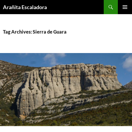
Skip
Search
Arañita Escaladora
to
PRIMAR
content
MENU
Tag Archives: Sierra de Guara