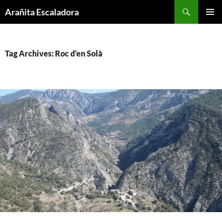
Skip
Search
Arañita Escaladora
to
PRIMAR
content
MENU
Tag Archives: Roc d’en Solà