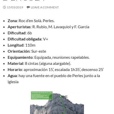
15/03/2019
LEAVE A COMMENT
Zona
: Roc d’en Solà. Perles.
Aperturistas
: R. Rubio, M. Lavaquiol y F. Garcia
Dificultad
: 6b
Dificultad obligada
: V+
Longitud
: 110m
Orientación
: Sur-este
Equipamiento
: Equipada, reuniones rapelables.
Material
: 8 cintas (alguna alargable).
Horario
: aproximación 15’, escalada 1h35’, descenso 25’
Agua
: hay una fuente en el pueblo de Perles junto a la
iglesia