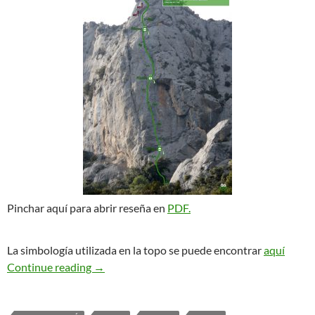
Pinchar aquí para abrir reseña en
PDF.
La simbología utilizada en la topo se puede encontrar
aquí
Amistades Pelirojas. Roc d’en Solà
Continue reading
→