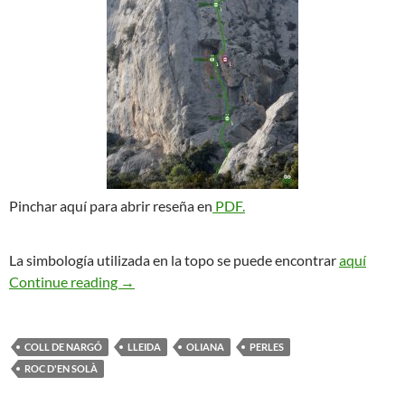
Pinchar aquí para abrir reseña en
PDF.
La simbología utilizada en la topo se puede encontrar
aquí
Putes Mosques. Roc d’en Solà
Continue reading
→
COLL DE NARGÓ
LLEIDA
OLIANA
PERLES
ROC D'EN SOLÀ