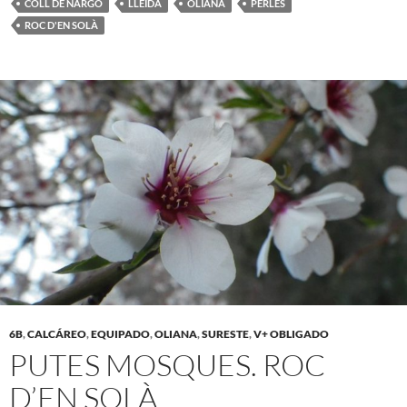
COLL DE NARGÓ
LLEIDA
OLIANA
PERLES
ROC D'EN SOLÀ
6B
,
CALCÁREO
,
EQUIPADO
,
OLIANA
,
SURESTE
,
V+ OBLIGADO
PUTES MOSQUES. ROC
D’EN SOLÀ