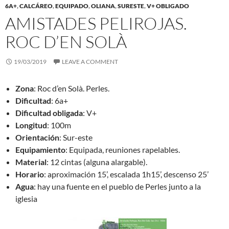
6A+
,
CALCÁREO
,
EQUIPADO
,
OLIANA
,
SURESTE
,
V+ OBLIGADO
AMISTADES PELIROJAS.
ROC D’EN SOLÀ
19/03/2019
LEAVE A COMMENT
Zona
: Roc d’en Solà. Perles.
Dificultad
: 6a+
Dificultad obligada
: V+
Longitud
: 100m
Orientación
: Sur-este
Equipamiento
: Equipada, reuniones rapelables.
Material
: 12 cintas (alguna alargable).
Horario
: aproximación 15’, escalada 1h15’, descenso 25’
Agua
: hay una fuente en el pueblo de Perles junto a la
iglesia