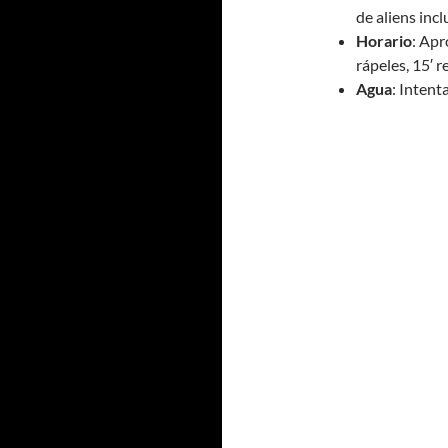
de aliens incl
Horario
: Apr
rápeles, 15′ 
Agua
: Intenta