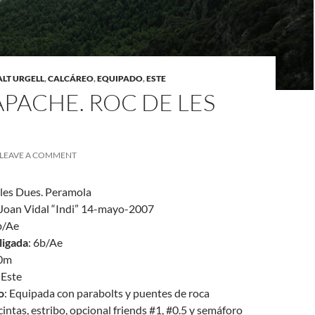
ALT URGELL
,
CALCÁREO
,
EQUIPADO
,
ESTE
PACHE. ROC DE LES
LEAVE A COMMENT
 les Dues. Peramola
Joan Vidal “Indi” 14-mayo-2007
b/Ae
ligada
: 6b/Ae
30m
: Este
o
: Equipada con parabolts y puentes de roca
 cintas, estribo, opcional friends #1, #0.5 y semáforo