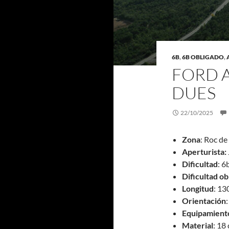
6B
,
6B OBLIGADO
,
FORD A
DUES
22/10/2025
Zona
: Roc de
Aperturista:
Dificultad
: 6
Dificultad ob
Longitud
: 1
Orientación
Equipamient
Material
: 18