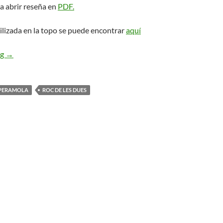
a abrir reseña en
PDF.
ilizada en la topo se puede encontrar
aquí
Ford Apache. Roc de les Dues
ng
→
PERAMOLA
ROC DE LES DUES