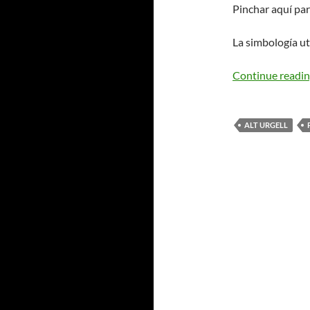
Pinchar aquí par
La simbología ut
Continue readi
ALT URGELL