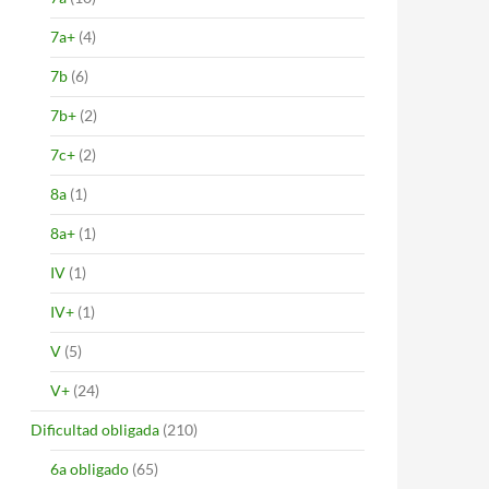
7a+
(4)
7b
(6)
7b+
(2)
7c+
(2)
8a
(1)
8a+
(1)
IV
(1)
IV+
(1)
V
(5)
V+
(24)
Dificultad obligada
(210)
6a obligado
(65)