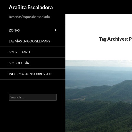
Search
Arañita Escaladora
Skip
Reseñas/topos de escalada
to
ZONAS
content
Tag Archives: 
LAS VÍAS EN GOOGLE MAPS
SOBRE LA WEB
SIMBOLOGÍA
INFORMACIÓN SOBRE VIAJES
Search
for: