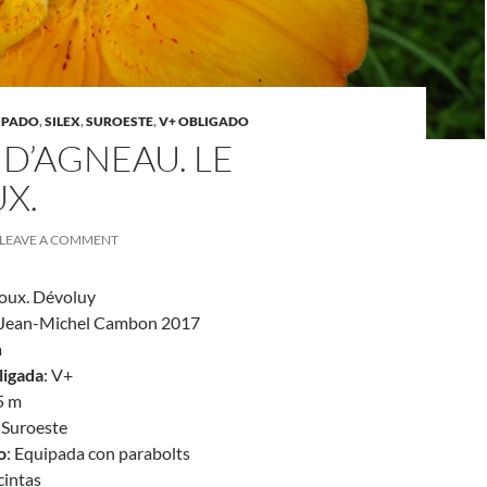
IPADO
,
SILEX
,
SUROESTE
,
V+ OBLIGADO
D’AGNEAU. LE
X.
LEAVE A COMMENT
roux. Dévoluy
Jean-Michel Cambon 2017
a
ligada
: V+
5 m
: Suroeste
o
: Equipada con parabolts
 cintas