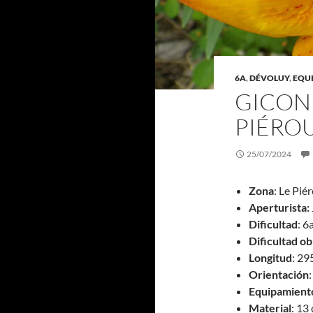
6A
,
DÉVOLUY
,
EQU
GICON 
PIÉROU
25/07/2024
Zona
: Le Pié
Aperturista:
Dificultad
: 6
Dificultad ob
Longitud
: 29
Orientación
Equipamient
Material
: 13