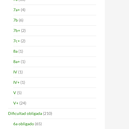
7a+
(4)
7b
(6)
7b+
(2)
7c+
(2)
8a
(1)
8a+
(1)
IV
(1)
IV+
(1)
V
(5)
V+
(24)
Dificultad obligada
(210)
6a obligado
(65)