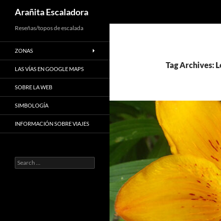
Search
Arañita Escaladora
Skip
Reseñas/topos de escalada
to
ZONAS
content
Tag Archives: L
LAS VÍAS EN GOOGLE MAPS
SOBRE LA WEB
SIMBOLOGÍA
INFORMACIÓN SOBRE VIAJES
Search
for: