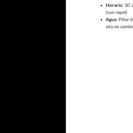
Horario
: 30’
(con rápel)
Agua
: Pillar
situ en cambi