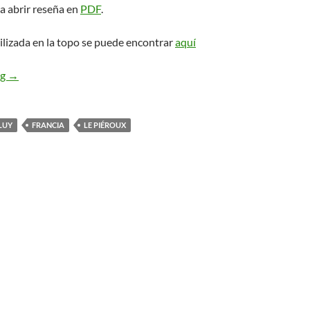
a abrir reseña en
PDF
.
ilizada en la topo se puede encontrar
aquí
Gicon d’Agneau. Le Piéroux.
ng
→
LUY
FRANCIA
LE PIÉROUX