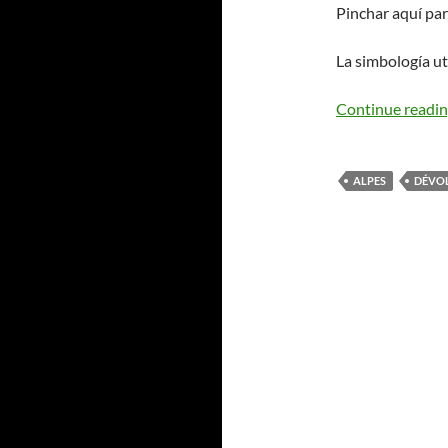
Pinchar aquí par
La simbología ut
Continue readi
ALPES
DÉVO