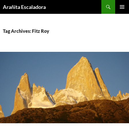
Skip
Search
Arañita Escaladora
to
PRIMAR
content
MENU
Tag Archives: Fitz Roy