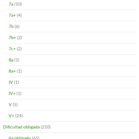
7a
(10)
7a+
(4)
7b
(6)
7b+
(2)
7c+
(2)
8a
(1)
8a+
(1)
IV
(1)
IV+
(1)
V
(5)
V+
(24)
Dificultad obligada
(210)
6a obligado
(65)