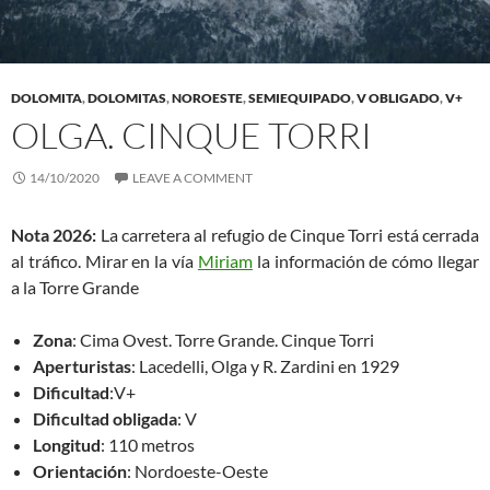
DOLOMITA
,
DOLOMITAS
,
NOROESTE
,
SEMIEQUIPADO
,
V OBLIGADO
,
V+
OLGA. CINQUE TORRI
14/10/2020
LEAVE A COMMENT
Nota 2026:
La carretera al refugio de Cinque Torri está cerrada
al tráfico. Mirar en la vía
Miriam
la información de cómo llegar
a la Torre Grande
Zona
: Cima Ovest. Torre Grande. Cinque Torri
Aperturistas
: Lacedelli, Olga y R. Zardini en 1929
Dificultad
:V+
Dificultad obligada
: V
Longitud
: 110 metros
Orientación
: Nordoeste-Oeste