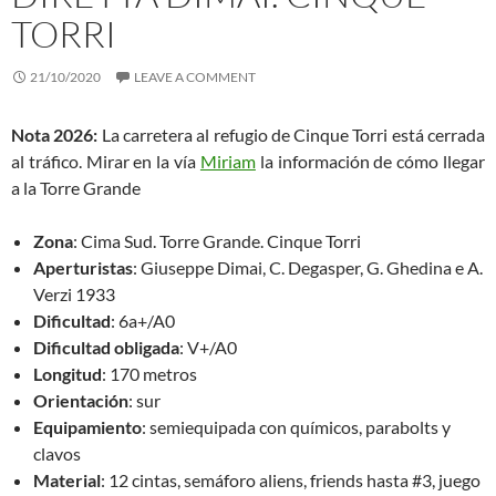
TORRI
21/10/2020
LEAVE A COMMENT
Nota 2026:
La carretera al refugio de Cinque Torri está cerrada
al tráfico. Mirar en la vía
Miriam
la información de cómo llegar
a la Torre Grande
Zona
: Cima Sud. Torre Grande. Cinque Torri
Aperturistas
: Giuseppe Dimai, C. Degasper, G. Ghedina e A.
Verzi 1933
Dificultad
: 6a+/A0
Dificultad obligada
: V+/A0
Longitud
: 170 metros
Orientación
: sur
Equipamiento
: semiequipada con químicos, parabolts y
clavos
Material
: 12 cintas, semáforo aliens, friends hasta #3, juego