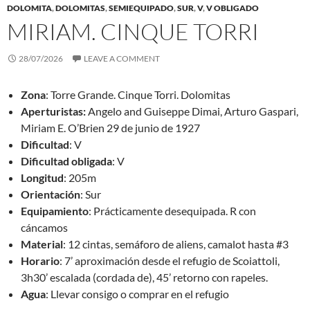
DOLOMITA
,
DOLOMITAS
,
SEMIEQUIPADO
,
SUR
,
V
,
V OBLIGADO
MIRIAM. CINQUE TORRI
28/07/2026
LEAVE A COMMENT
Zona
: Torre Grande. Cinque Torri. Dolomitas
Aperturistas:
Angelo and Guiseppe Dimai, Arturo Gaspari,
Miriam E. O’Brien 29 de junio de 1927
Dificultad
: V
Dificultad obligada
: V
Longitud
: 205m
Orientación
: Sur
Equipamiento
: Prácticamente desequipada. R con
cáncamos
Material
: 12 cintas, semáforo de aliens, camalot hasta #3
Horario
: 7’ aproximación desde el refugio de Scoiattoli,
3h30’ escalada (cordada de), 45’ retorno con rapeles.
Agua
: Llevar consigo o comprar en el refugio