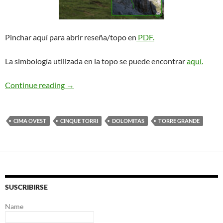
Pinchar aquí para abrir reseña/topo en
PDF.
La simbología utilizada en la topo se puede encontrar
aquí.
Olga. Cinque Torri
Continue reading
→
CIMA OVEST
CINQUE TORRI
DOLOMITAS
TORRE GRANDE
SUSCRIBIRSE
Name