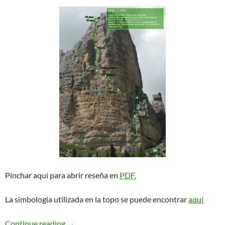
Pinchar aquí para abrir reseña en
PDF.
La simbología utilizada en la topo se puede encontrar
aquí
Miriam. Cinque Torri
Continue reading
→