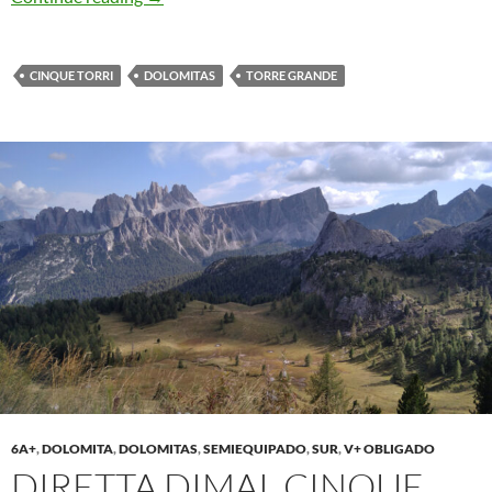
CINQUE TORRI
DOLOMITAS
TORRE GRANDE
6A+
,
DOLOMITA
,
DOLOMITAS
,
SEMIEQUIPADO
,
SUR
,
V+ OBLIGADO
DIRETTA DIMAI. CINQUE