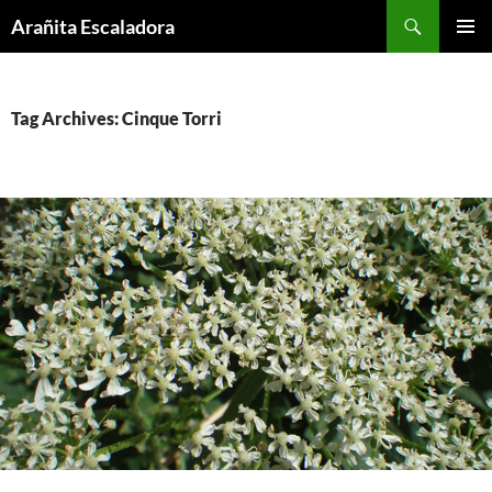
Skip
Search
Arañita Escaladora
to
PRIMAR
content
MENU
Tag Archives: Cinque Torri