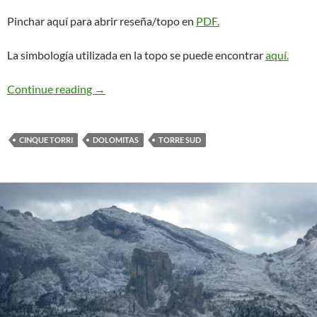
Pinchar aquí para abrir reseña/topo en
PDF.
La simbología utilizada en la topo se puede encontrar
aquí.
Diretta Dimai. Cinque Torri
Continue reading
→
CINQUE TORRI
DOLOMITAS
TORRE SUD