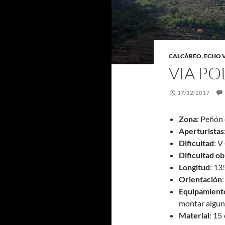
CALCÁREO
,
ECHO 
VIA PO
17/12/2017
Zona
: Peñón 
Aperturistas
Dificultad
: V
Dificultad ob
Longitud
: 13
Orientación
:
Equipamient
montar algun
Material
: 15