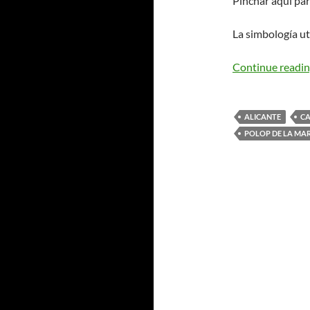
Pinchar aquí pa
La simbología ut
Continue readi
ALICANTE
CA
POLOP DE LA MA