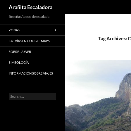
Search
Arañita Escaladora
Skip
Reseñas/topos de escalada
to
ZONAS
content
Tag Archives: C
LAS VÍAS EN GOOGLE MAPS
SOBRE LA WEB
SIMBOLOGÍA
INFORMACIÓN SOBRE VIAJES
Search
for: