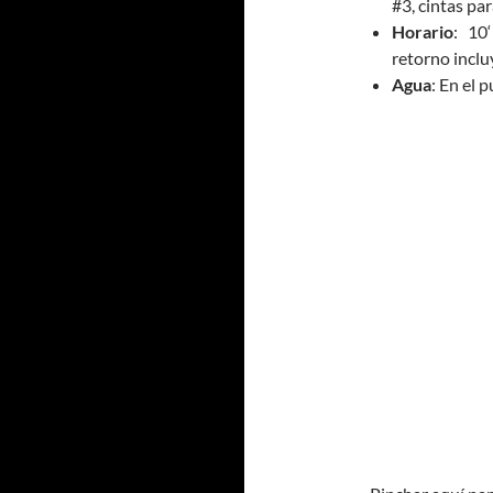
#3, cintas pa
Horario
: 10
retorno incl
Agua
: En el 