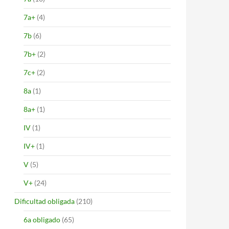
7a+
(4)
7b
(6)
7b+
(2)
7c+
(2)
8a
(1)
8a+
(1)
IV
(1)
IV+
(1)
V
(5)
V+
(24)
Dificultad obligada
(210)
6a obligado
(65)