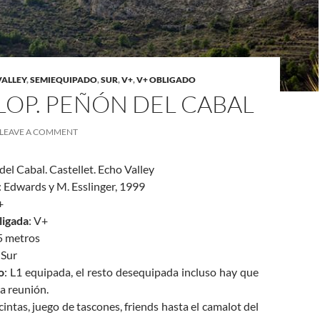
VALLEY
,
SEMIEQUIPADO
,
SUR
,
V+
,
V+ OBLIGADO
LOP. PEÑÓN DEL CABAL
LEAVE A COMMENT
del Cabal. Castellet. Echo Valley
: Edwards y M. Esslinger, 1999
+
ligada
: V+
5 metros
 Sur
o
: L1 equipada, el resto desequipada incluso hay que
a reunión.
 cintas, juego de tascones, friends hasta el camalot del