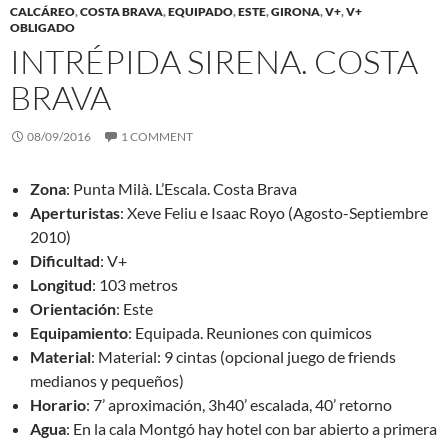
CALCÁREO
,
COSTA BRAVA
,
EQUIPADO
,
ESTE
,
GIRONA
,
V+
,
V+
OBLIGADO
INTRÉPIDA SIRENA. COSTA
BRAVA
08/09/2016
1 COMMENT
Zona
: Punta Milà. L’Escala. Costa Brava
Aperturistas
: Xeve Feliu e Isaac Royo (Agosto-Septiembre
2010)
Dificultad
: V+
Longitud
: 103 metros
Orientación
: Este
Equipamiento
: Equipada. Reuniones con quimicos
Material
: Material: 9 cintas (opcional juego de friends
medianos y pequeños)
Horario
: 7’ aproximación, 3h40’ escalada, 40’ retorno
Agua
: En la cala Montgó hay hotel con bar abierto a primera