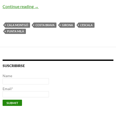
Intrépida Sirena. Costa Brava
Continue reading
→
CALA MONTGÓ
COSTA BRAVA
GIRONA
L'ESCALA
PUNTA MILÀ
SUSCRIBIRSE
Name
Email*