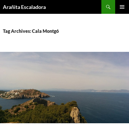
Skip
Search
Arañita Escaladora
to
PRIMAR
content
MENU
Tag Archives: Cala Montgó