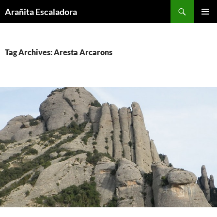
Skip
Search
Arañita Escaladora
to
PRIMAR
content
MENU
Tag Archives: Aresta Arcarons