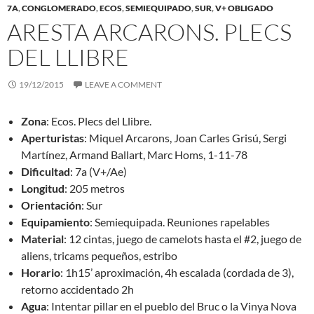
7A
,
CONGLOMERADO
,
ECOS
,
SEMIEQUIPADO
,
SUR
,
V+ OBLIGADO
ARESTA ARCARONS. PLECS
DEL LLIBRE
19/12/2015
LEAVE A COMMENT
Zona
: Ecos. Plecs del Llibre.
Aperturistas
: Miquel Arcarons, Joan Carles Grisú, Sergi
Martínez, Armand Ballart, Marc Homs, 1-11-78
Dificultad
: 7a (V+/Ae)
Longitud
: 205 metros
Orientación
: Sur
Equipamiento
: Semiequipada. Reuniones rapelables
Material
: 12 cintas, juego de camelots hasta el #2, juego de
aliens, tricams pequeños, estribo
Horario
: 1h15’ aproximación, 4h escalada (cordada de 3),
retorno accidentado 2h
Agua
: Intentar pillar en el pueblo del Bruc o la Vinya Nova