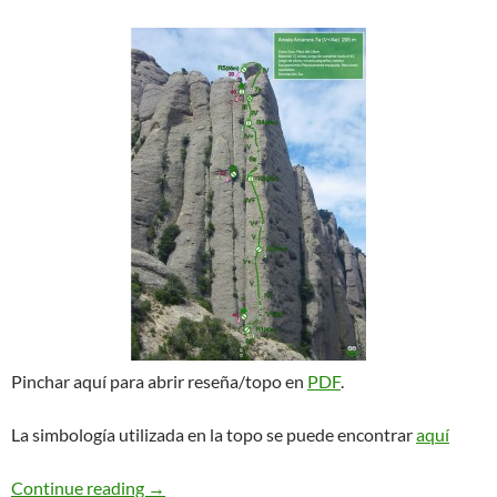
Pinchar aquí para abrir reseña/topo en
PDF
.
La simbología utilizada en la topo se puede encontrar
aquí
Aresta Arcarons. Plecs del Llibre
Continue reading
→