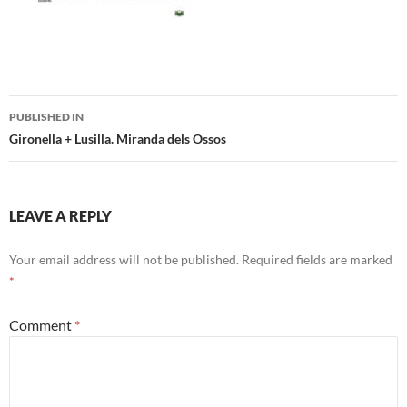
Post
PUBLISHED IN
navigation
Gironella + Lusilla. Miranda dels Ossos
LEAVE A REPLY
Your email address will not be published.
Required fields are marked
*
Comment
*