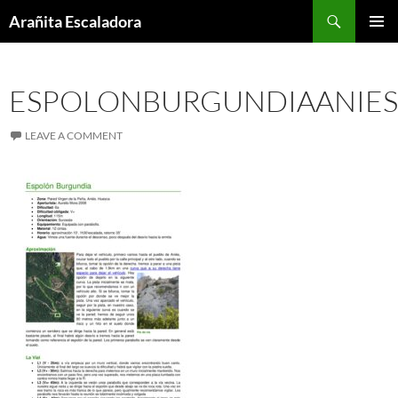
Skip
Search
Arañita Escaladora
to
PRIMAR
content
MENU
ESPOLONBURGUNDIAANIES
LEAVE A COMMENT