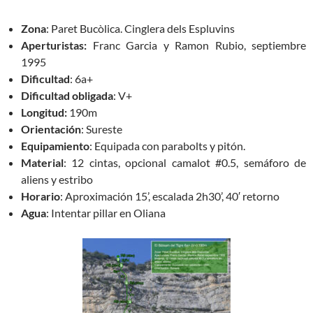
Zona
: Paret Bucòlica. Cinglera dels Espluvins
Aperturistas:
Franc Garcia y Ramon Rubio, septiembre
1995
Dificultad
: 6a+
Dificultad obligada
: V+
Longitud:
190m
Orientación
: Sureste
Equipamiento
: Equipada con parabolts y pitón.
Material
: 12 cintas, opcional camalot #0.5, semáforo de
aliens y estribo
Horario
: Aproximación 15’, escalada 2h30’, 40′ retorno
Agua
: Intentar pillar en Oliana