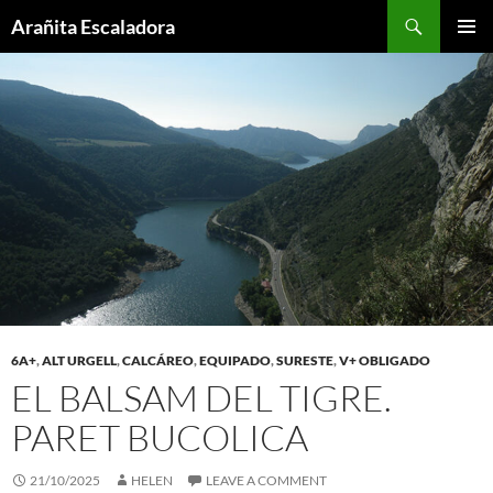
Skip
Search
Arañita Escaladora
to
PRIMAR
content
MENU
6A+
,
ALT URGELL
,
CALCÁREO
,
EQUIPADO
,
SURESTE
,
V+ OBLIGADO
EL BALSAM DEL TIGRE.
PARET BUCOLICA
21/10/2025
HELEN
LEAVE A COMMENT