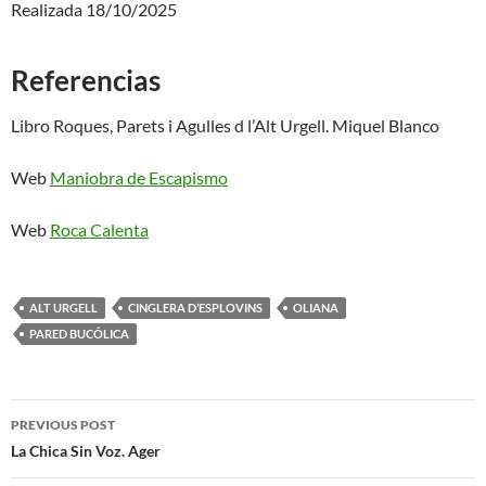
Realizada 18/10/2025
Referencias
Libro Roques, Parets i Agulles d l’Alt Urgell. Miquel Blanco
Web
Maniobra de Escapismo
Web
Roca Calenta
ALT URGELL
CINGLERA D’ESPLOVINS
OLIANA
PARED BUCÓLICA
Post
PREVIOUS POST
navigation
La Chica Sin Voz. Ager