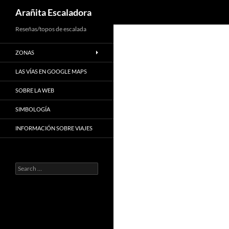
Search
Arañita Escaladora
Skip
Reseñas/topos de escalada
to
ZONAS
content
LAS VÍAS EN GOOGLE MAPS
SOBRE LA WEB
SIMBOLOGÍA
INFORMACIÓN SOBRE VIAJES
Search
for: