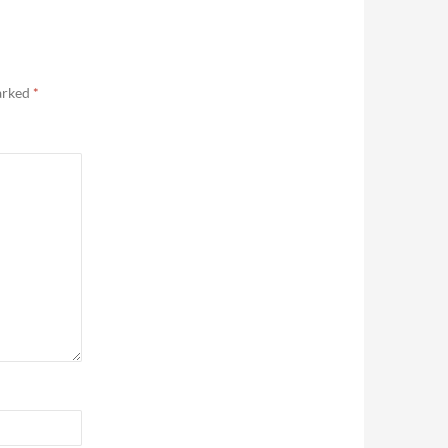
marked
*