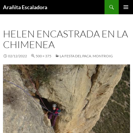
Skip
Search
Arañita Escaladora
to
PRIMAR
content
MENU
HELEN ENCASTRADA EN LA
CHIMENEA
02/12/2022
500 × 375
LA FESTA DEL PACA. MONTROIG