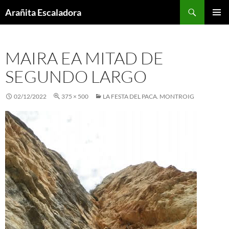
Skip
Search
Arañita Escaladora
to
PRIMAR
content
MENU
MAIRA EA MITAD DE
SEGUNDO LARGO
02/12/2022
375 × 500
LA FESTA DEL PACA. MONTROIG