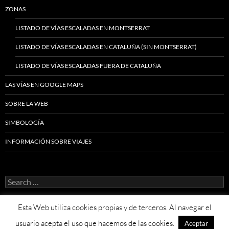
ZONAS
LISTADO DE VÍAS ESCALADAS EN MONTSERRAT
LISTADO DE VÍAS ESCALADAS EN CATALUÑA (SIN MONTSERRAT)
LISTADO DE VÍAS ESCALADAS FUERA DE CATALUÑA
LAS VÍAS EN GOOGLE MAPS
SOBRE LA WEB
SIMBOLOGÍA
INFORMACIÓN SOBRE VIAJES
Search
for:
Esta Web utiliza cookies propias y de terceros. Al navegar el
usuario acepta el uso que hacemos de las cookies.
Aceptar
Proudly powered by WordPress