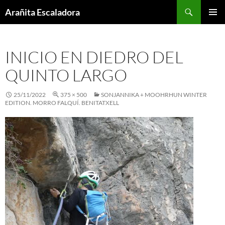
Skip
Search
Arañita Escaladora
to
PRIMAR
content
MENU
INICIO EN DIEDRO DEL
QUINTO LARGO
25/11/2022
375 × 500
SONJANNIKA + MOOHRHUN WINTER
EDITION. MORRO FALQUÍ. BENITATXELL