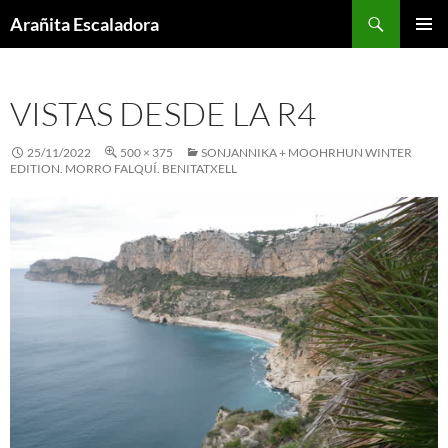
Skip
Search
Arañita Escaladora
to
PRIMAR
content
MENU
VISTAS DESDE LA R4
25/11/2022
500 × 375
SONJANNIKA + MOOHRHUN WINTER
EDITION. MORRO FALQUÍ. BENITATXELL