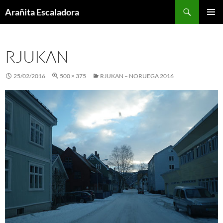
Skip
Search
Arañita Escaladora
to
PRIMAR
content
MENU
RJUKAN
25/02/2016
500 × 375
RJUKAN – NORUEGA 2016