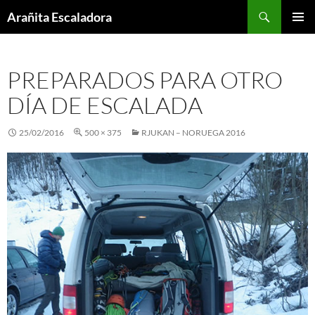
Skip
Search
Arañita Escaladora
to
PRIMAR
content
MENU
PREPARADOS PARA OTRO
DÍA DE ESCALADA
25/02/2016
500 × 375
RJUKAN – NORUEGA 2016